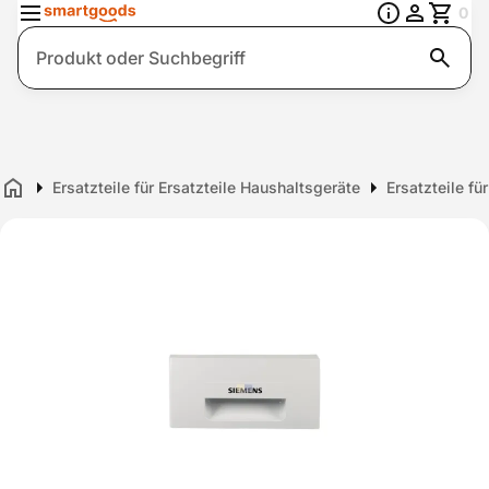
0
Suche
Ersatzteile für Ersatzteile Haushaltsgeräte
Ersatzteile fü
Home