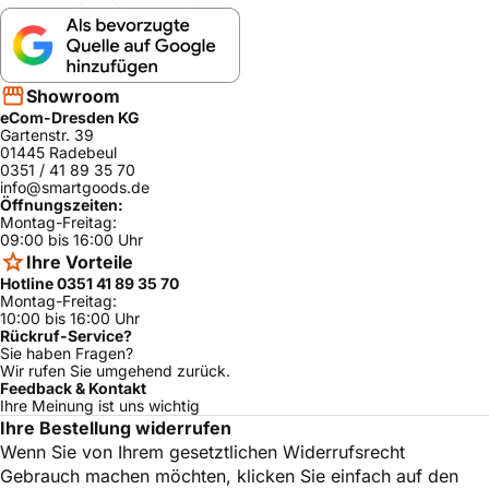
WT46E381NL/
Siemens
ja
03
WT46E171NL/
Siemens
ja
05
Showroom
eCom-Dresden KG
WT46S581FF/
Siemens
ja
05
Gartenstr. 39
01445 Radebeul
WT46E300SK
0351 / 41 89 35 70
Siemens
ja
/07
info@smartgoods.de
Öffnungszeiten:
WT46E370NL
Montag-Freitag:
Siemens
ja
/07
09:00 bis 16:00 Uhr
Ihre Vorteile
WT46S581FF/
Siemens
ja
08
Hotline 0351 41 89 35 70
Montag-Freitag:
WT46E301TI/
10:00 bis 16:00 Uhr
Siemens
ja
08
Rückruf-Service?
Sie haben Fragen?
WT46E371NL/
Wir rufen Sie umgehend zurück.
Siemens
ja
08
Feedback & Kontakt
Ihre Meinung ist uns wichtig
WT46E302NL
Siemens
ja
Ihre Bestellung widerrufen
/08
Wenn Sie von Ihrem gesetztlichen Widerrufsrecht
WT46E301CH
Siemens
ja
Gebrauch machen möchten, klicken Sie einfach auf den
/08