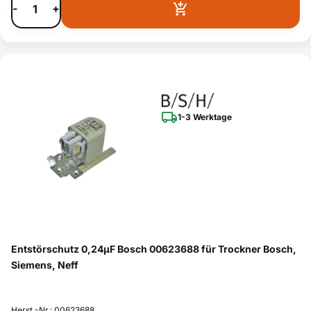
-
+
1-3 Werktage
Entstörschutz 0,24µF Bosch 00623688 für Trockner Bosch,
Siemens, Neff
Herst.-Nr.: 00623688