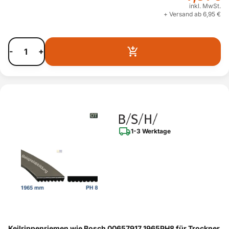
inkl. MwSt.
+ Versand ab 6,95 €
-
+
1-3 Werktage
Keilrippenriemen wie Bosch 00657917 1965PH8 für Trockner