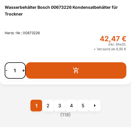
Wasserbehälter Bosch 00673226 Kondensatbehälter für
Trockner
Herst.-Nr.: 00673226
42,47 €
inkl. MwSt.
+ Versand ab 6,95 €
-
+
1
2
3
4
5
(118)