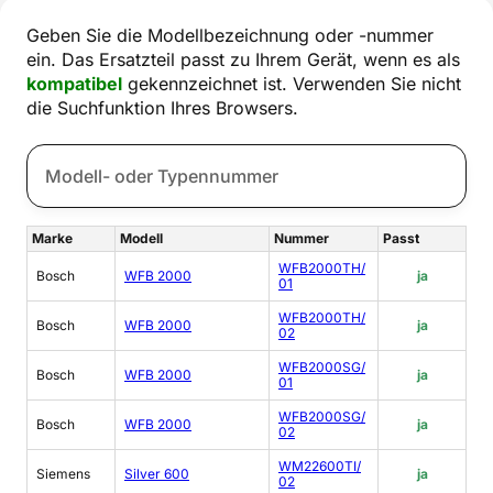
Geben Sie die Modellbezeichnung oder -nummer
ein. Das Ersatzteil passt zu Ihrem Gerät, wenn es als
kompatibel
gekennzeichnet ist. Verwenden Sie nicht
die Suchfunktion Ihres Browsers.
Marke
Modell
Nummer
Passt
WFB2000TH/
Bosch
WFB 2000
ja
01
WFB2000TH/
Bosch
WFB 2000
ja
02
WFB2000SG/
Bosch
WFB 2000
ja
01
WFB2000SG/
Bosch
WFB 2000
ja
02
WM22600TI/
Siemens
Silver 600
ja
02