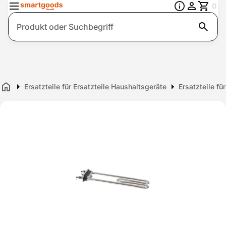
0
Suche
Ersatzteile für Ersatzteile Haushaltsgeräte
Ersatzteile f
Home