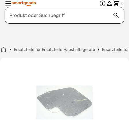
0
Suche
Ersatzteile für Ersatzteile Haushaltsgeräte
Ersatzteile fü
Home