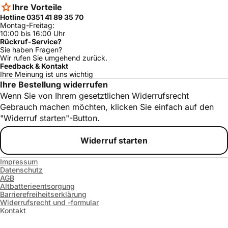
Gaggenau
CI482100/09
ja
Ihre Vorteile
Hotline 0351 41 89 35 70
Gaggenau
CI482100/07
ja
Montag-Freitag:
10:00 bis 16:00 Uhr
Gaggenau
CI482100/06
ja
Rückruf-Service?
Sie haben Fragen?
Neff
T4284X0/08
ja
Wir rufen Sie umgehend zurück.
Feedback & Kontakt
Neff
T4284X0/09
ja
Ihre Meinung ist uns wichtig
EH787592E/0
Ihre Bestellung widerrufen
Siemens
ja
2
Wenn Sie von Ihrem gesetztlichen Widerrufsrecht
EH787592E/0
Gebrauch machen möchten, klicken Sie einfach auf den
Siemens
ja
6
"Widerruf starten"-Button.
Siemens
EH787592/07
ja
Widerruf starten
EH785502E/0
Siemens
ja
1
Impressum
Siemens
EH787592/01
ja
Datenschutz
AGB
EH785502E/0
Siemens
ja
Altbatterieentsorgung
8
Barrierefreiheitserklärung
Widerrufsrecht und -formular
EH785502E/0
Siemens
ja
Kontakt
2
EH787592E/0