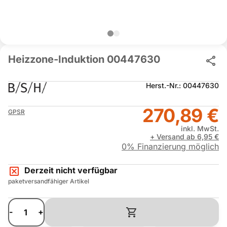
Heizzone-Induktion 00447630
Herst.-Nr.: 00447630
270,89 €
GPSR
inkl. MwSt.
+ Versand ab 6,95 €
0% Finanzierung möglich
Derzeit nicht verfügbar
paketversandfähiger Artikel
-
+