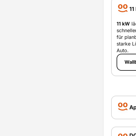
11
11 kW
lä
schnelle
11
für plan
starke L
smar
Auto.
Wall
A
App
Ap
D