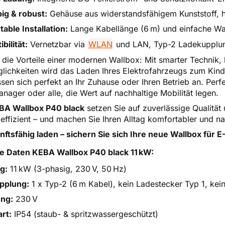
ig & robust:
Gehäuse aus widerstandsfähigem Kunststoff, ho
able Installation:
Lange Kabellänge (6 m) und einfache 
bilität:
Vernetzbar via
WLAN
und LAN, Typ-2 Ladekupplung
 die Vorteile einer modernen Wallbox: Mit smarter Technik,
lichkeiten wird das Laden Ihres Elektrofahrzeugs zum Kinde
sen sich perfekt an Ihr Zuhause oder Ihren Betrieb an. Perf
nager oder alle, die Wert auf nachhaltige Mobilität legen.
BA Wallbox P40 black
setzen Sie auf zuverlässige Qualität u
 effizient – und machen Sie Ihren Alltag komfortabler und na
nftsfähig laden – sichern Sie sich Ihre neue Wallbox für E
e Daten KEBA Wallbox P40 black 11 kW:
g:
11 kW (3-phasig, 230 V, 50 Hz)
pplung:
1 x Typ-2 (6 m Kabel), kein Ladestecker Typ 1, ke
ng:
230 V
rt:
IP54 (staub- & spritzwassergeschützt)