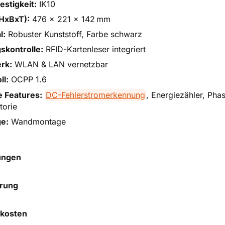
estigkeit:
IK10
HxBxT):
476 x 221 x 142 mm
l:
Robuster Kunststoff, Farbe schwarz
skontrolle:
RFID-Kartenleser integriert
rk:
WLAN & LAN vernetzbar
ll:
OCPP 1.6
e Features:
DC-Fehlerstromerkennung
, Energiezähler, Ph
torie
e:
Wandmontage
ungen
 hilft uns, uns ständig zu
erung
 und anderen Kunden bei
heidung zu helfen.
kosten
einfach finanzieren!