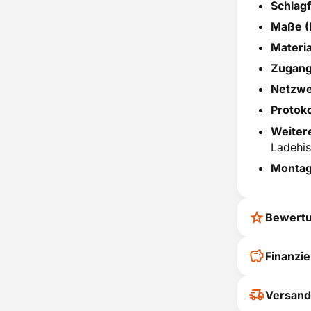
Schlagf
Maße (
Materia
Zugang
Netzwe
Protoko
Weiter
Ladehis
Montag
Bewert
Ihr Feedback
Finanzi
verbessern
ihrer Entsc
Versand
Nicht warten - 