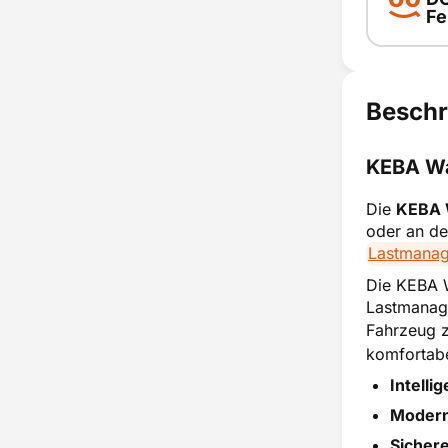
smar
Fe
DC-Feh
DC
Fe
Beschr
er
KEBA Wa
smar
Die
KEBA 
oder an de
Lastmana
Die KEBA W
Lastmanage
Fahrzeug z
komfortab
Intelli
Modern
Sicher