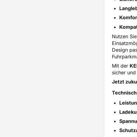
Langleb
Komfort
Kompati
Nutzen Sie
Einsatzmög
Design pas
Fuhrparkma
Mit der
KE
sicher und
Jetzt zuku
Technisch
Leistun
Ladeku
Spannu
Schutza