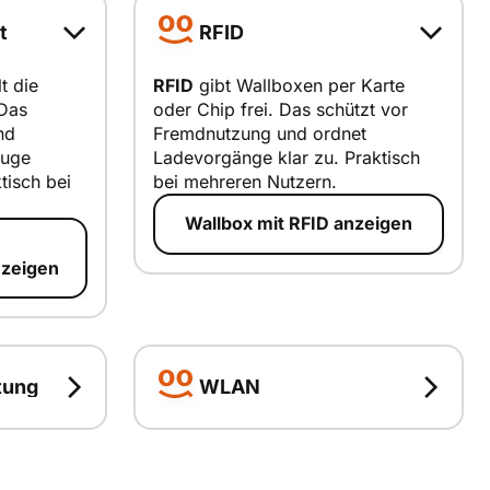
t
RFID
t die
RFID
gibt Wallboxen per Karte
 Das
oder Chip frei. Das schützt vor
e
RFID
nd
Fremdnutzung und ordnet
euge
Ladevorgänge klar zu. Praktisch
smart erklärt
tisch bei
bei mehreren Nutzern.
Wallbox mit RFID anzeigen
zeigen
tung
WLAN
WLAN
WLAN