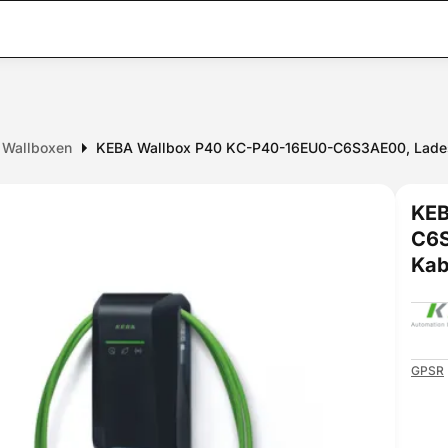
Wallboxen
KEBA Wallbox P40 KC-P40-16EU0-C6S3AE00, Ladest
KEB
C6S
Kab
GPSR