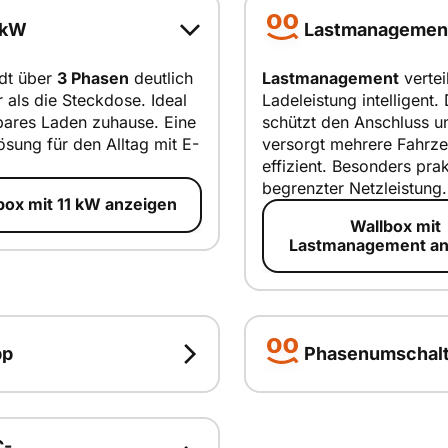
 kW
Lastmanagemen
dt über
3 Phasen
deutlich
Lastmanagement
verteil
r als die Steckdose. Ideal
Ladeleistung intelligent.
 kW
Lastmanag
bares Laden zuhause. Eine
schützt den Anschluss u
ment
ösung für den Alltag mit E-
versorgt mehrere Fahrz
t erklärt
effizient. Besonders prak
smart erklärt
begrenzter Netzleistung.
box mit 11 kW anzeigen
Wallbox mit
Lastmanagement an
pp
Phasenumschal
Phasenumschaltung
p
Phasenums
C-