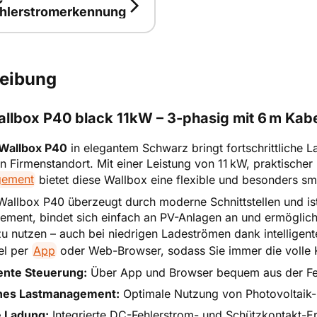
chaltung
t erklärt
hlerstromerkennung
smart erklärt
lerstromerkennung
-
hlerstrom
Sicherheit
eibung
kennung
llbox P40 black 11kW – 3-phasig mit 6 m Kab
t erklärt
Wallbox P40
in elegantem Schwarz bringt fortschrittliche 
n Firmenstandort. Mit einer Leistung von 11 kW, praktische
gement
bietet diese Wallbox eine flexible und besonders sm
allbox P40 überzeugt durch moderne Schnittstellen und ist 
ment, bindet sich einfach an PV-Anlagen an und ermöglicht
u nutzen – auch bei niedrigen Ladeströmen dank intelligen
el per
App
oder Web-Browser, sodass Sie immer die volle K
gente Steuerung:
Über App und Browser bequem aus der Ferne
es Lastmanagement:
Optimale Nutzung von Photovoltaik
e Ladung:
Integrierte DC-Fehlerstrom- und Schützkontakt-E