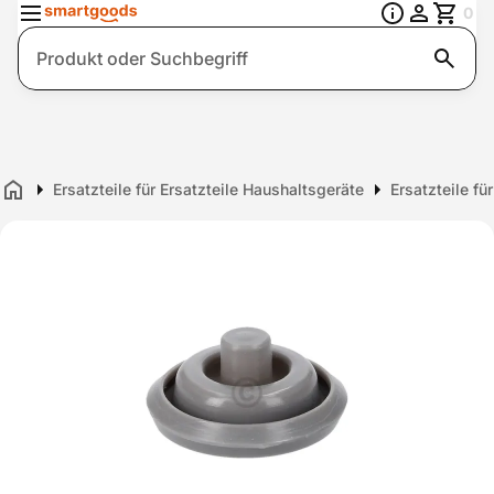
0
Suche
Ersatzteile für Ersatzteile Haushaltsgeräte
Ersatzteile fü
Home