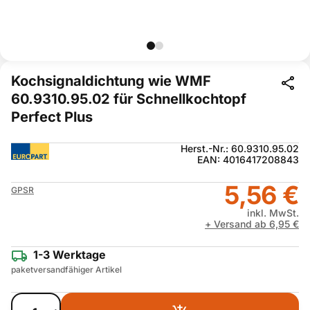
Kochsignaldichtung wie WMF
60.9310.95.02 für Schnellkochtopf
Perfect Plus
Herst.-Nr.: 60.9310.95.02
EAN: 4016417208843
5,56 €
GPSR
inkl. MwSt.
+ Versand ab 6,95 €
1-3 Werktage
paketversandfähiger Artikel