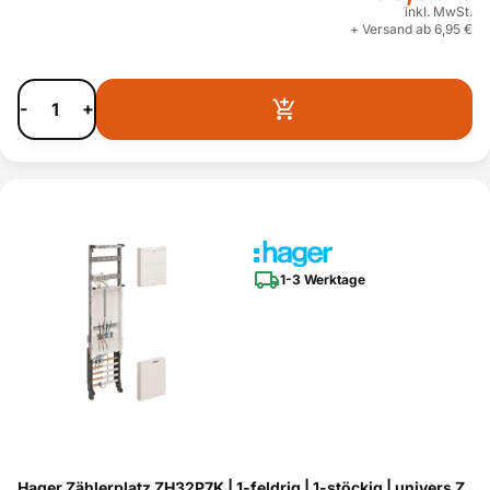
inkl. MwSt.
+ Versand ab 6,95 €
-
+
1-3 Werktage
Hager Zählerplatz ZH32P7K | 1-feldrig | 1-stöckig | univers Z