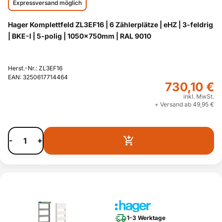
Expressversand möglich
Hager Komplettfeld ZL3EF16 | 6 Zählerplätze | eHZ | 3-feldrig
| BKE-I | 5-polig | 1050x750mm | RAL 9010
Herst.-Nr.: ZL3EF16
EAN: 3250617714464
730,10 €
inkl. MwSt.
+ Versand ab 49,95 €
-
+
1-3 Werktage