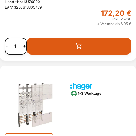
Herst.-Nr.: KU76S20
EAN: 3250613805739
172,20 €
inkl. MwSt.
+ Versand ab 6,95 €
-
+
1-3 Werktage