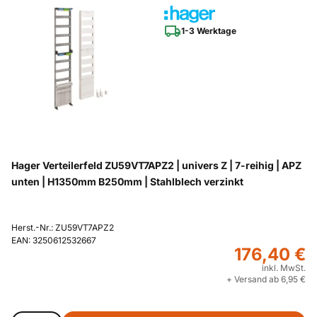
1-3 Werktage
Hager Verteilerfeld ZU59VT7APZ2 | univers Z | 7-reihig | APZ
unten | H1350mm B250mm | Stahlblech verzinkt
Herst.-Nr.: ZU59VT7APZ2
EAN: 3250612532667
176,40 €
inkl. MwSt.
+ Versand ab 6,95 €