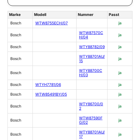
Marke
Modell
Nummer
Passt
Bosch
WTW8755ECH/07
ja
WTW87570C
Bosch
ja
H/04
Bosch
WTY88782/09
ja
WTY88701AU/
Bosch
ja
15
WTY88700C
Bosch
ja
H/03
Bosch
WTYH7781/06
ja
Bosch
WTW85491BY/05
ja
WTY86700/0
Bosch
ja
2
WTW87590F
Bosch
ja
G/02
WTY88701AU/
Bosch
ja
17