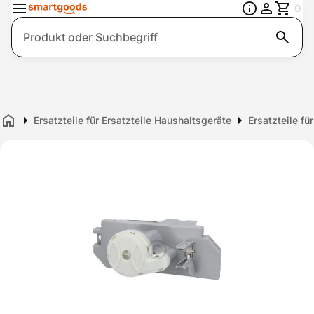
0
Suche
Ersatzteile für Ersatzteile Haushaltsgeräte
Ersatzteile fü
Home