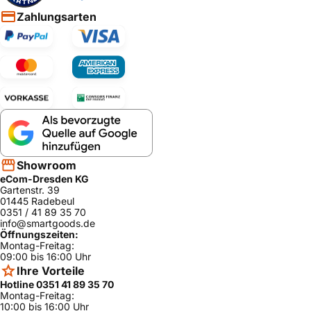
WTW85230/2
Bosch
ja
Zahlungsarten
1
WTW85463/0
Bosch
ja
1
WTW84270/0
Bosch
ja
4
WTW84270/0
Bosch
ja
2
WTW86576EX
Bosch
ja
/15
WTW86260G
Showroom
Bosch
ja
R/04
eCom-Dresden KG
Gartenstr. 39
WTW85460O
Bosch
ja
01445 Radebeul
E/01
0351 / 41 89 35 70
info@smartgoods.de
WTW86564B
Bosch
ja
Öffnungszeiten:
Y/15
Montag-Freitag:
09:00 bis 16:00 Uhr
WTW86270/0
Bosch
ja
4
Ihre Vorteile
Hotline 0351 41 89 35 70
WTW86361BY
Bosch
ja
Montag-Freitag:
/15
10:00 bis 16:00 Uhr