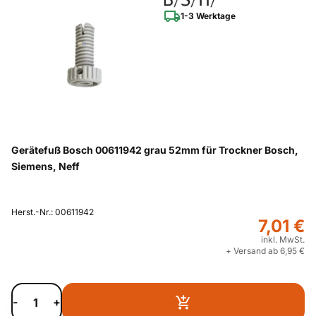
1-3 Werktage
Gerätefuß Bosch 00611942 grau 52mm für Trockner Bosch,
Siemens, Neff
Herst.-Nr.: 00611942
7,01 €
inkl. MwSt.
+ Versand ab 6,95 €
-
+