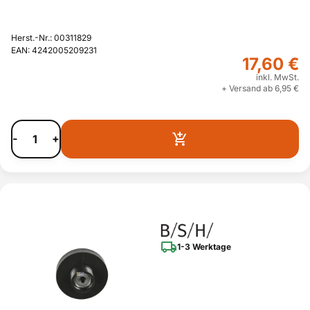
Herst.-Nr.: 00311829
EAN: 4242005209231
17,60 €
inkl. MwSt.
+ Versand ab 6,95 €
-
+
1-3 Werktage