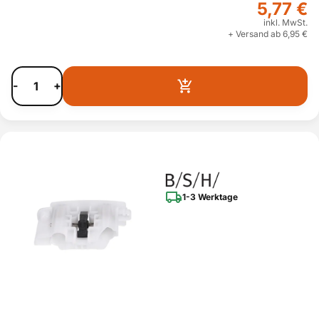
5,77 €
inkl. MwSt.
+ Versand ab 6,95 €
-
+
1-3 Werktage