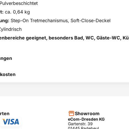
Pulverbeschichtet
t:
ca. 0,64 kg
ung:
Step-On Tretmechanismus, Soft-Close-Deckel
ylindrisch
nenbereiche geeignet, besonders Bad, WC, Gäste-WC, K
ungen
 hilft uns, uns ständig zu
kosten
 und anderen Kunden bei
heidung zu helfen.
RODUKT BEWERTEN
hier
rten
Showroom
eCom-Dresden KG
Gartenstr. 39
01445 Radebeul