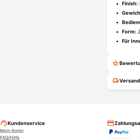
Finish:
Gewich
Bedien
Form:
Z
Für In
Bewert
Ihr Feedback
Versand
verbessern
ihrer Entsc
P
Kundenservice
Zahlungsa
Mein Konto
FAQ/Hilfe