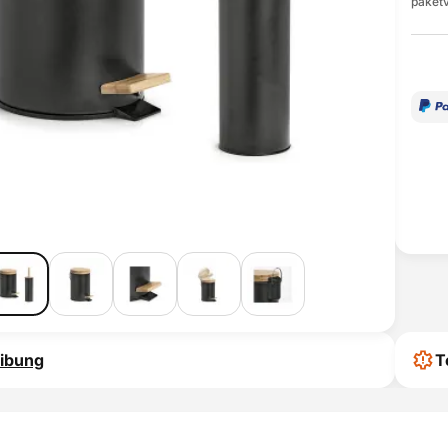
paketv
ibung
T