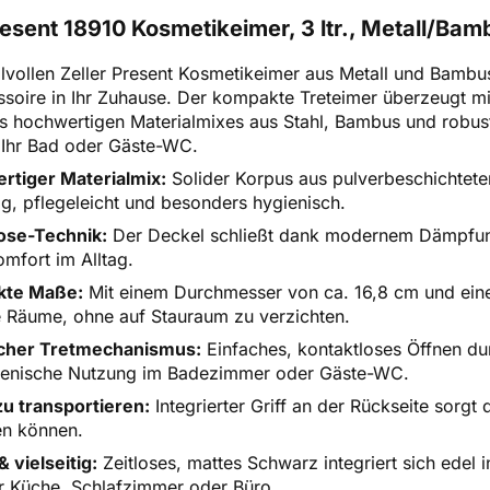
resent 18910 Kosmetikeimer, 3 ltr., Metall/Ba
ilvollen Zeller Present Kosmetikeimer aus Metall und Bambu
oire in Ihr Zuhause. Der kompakte Treteimer überzeugt m
s hochwertigen Materialmixes aus Stahl, Bambus und robust
 Ihr Bad oder Gäste-WC.
rtiger Materialmix:
Solider Korpus aus pulverbeschichtete
ig, pflegeleicht und besonders hygienisch.
ose-Technik:
Der Deckel schließt dank modernem Dämpfun
omfort im Alltag.
te Maße:
Mit einem Durchmesser von ca. 16,8 cm und eine
e Räume, ohne auf Stauraum zu verzichten.
scher Tretmechanismus:
Einfaches, kontaktloses Öffnen du
gienische Nutzung im Badezimmer oder Gäste-WC.
zu transportieren:
Integrierter Griff an der Rückseite sorg
en können.
 & vielseitig:
Zeitloses, mattes Schwarz integriert sich edel 
r Küche, Schlafzimmer oder Büro.