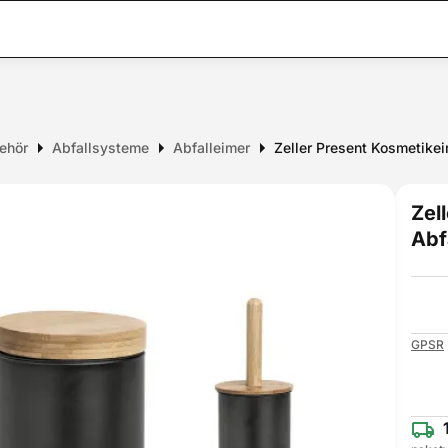
ehör
Abfallsysteme
Abfalleimer
Zeller Present Kosmetikei
Zel
Abf
GPSR