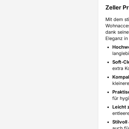
Zeller P
Mit dem st
Wohnaccess
dank seine
Eleganz in
Hochwe
langleb
Soft-Cl
extra K
Kompak
kleiner
Prakti
für hy
Leicht 
entleer
Stilvoll
auch fü