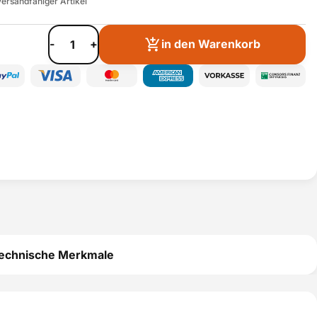
ersandfähiger Artikel
-
+
in den Warenkorb
echnische Merkmale