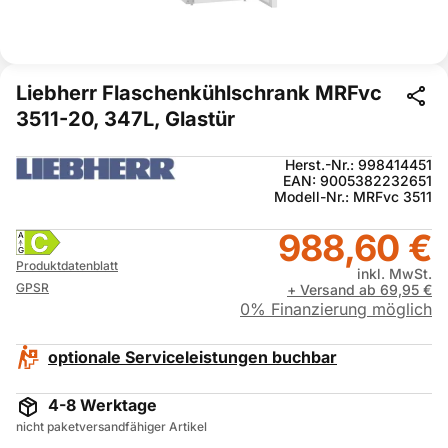
Liebherr Flaschenkühlschrank MRFvc
3511-20, 347L, Glastür
Herst.-Nr.: 998414451
EAN: 9005382232651
Modell-Nr.: MRFvc 3511
988,60 €
C
A
G
Produktdatenblatt
inkl. MwSt.
GPSR
+ Versand ab 69,95 €
0% Finanzierung möglich
optionale Serviceleistungen buchbar
4-8 Werktage
nicht paketversandfähiger Artikel