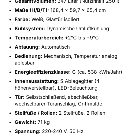
Gesamtvolumen:
347 Liter (Nutzinhalt 250 l)
Maße (H/B/T):
168,4 x 59,7 x 65,4 cm
Farbe:
Weiß, Glastür isoliert
Kühlsystem:
Dynamische Umluftkühlung
Temperaturbereich:
+2°C bis +9°C
Abtauung:
Automatisch
Bedienung:
Mechanisch, Temperatur analog
ablesbar
Energieeffizienzklasse:
C (ca. 538 kWh/Jahr)
Innenausstattung:
5 Ablagegitter (4
höhenverstellbar), LED-Beleuchtung
Tür:
Selbstschließend, abschließbar,
wechselbarer Türanschlag, Griffmulde
Stellfüße / Rollen:
2 Stellfüße, 2 Rollen
Gewicht:
71 kg
Spannung:
220-240 V, 50 Hz