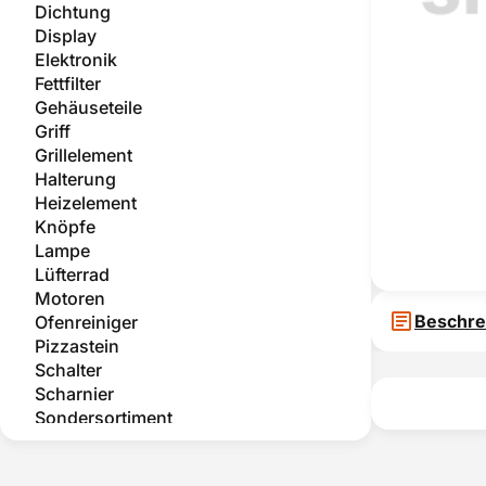
Dichtung
Display
Elektronik
Fettfilter
Gehäuseteile
Griff
Grillelement
Halterung
Heizelement
Knöpfe
Lampe
Lüfterrad
Motoren
Beschre
Ofenreiniger
Pizzastein
Schalter
Scharnier
Sondersortiment
Teleskopauszug
Temperatursensor