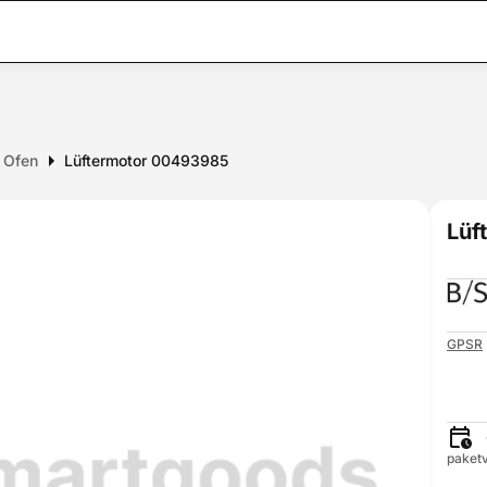
r Ofen
Lüftermotor 00493985
Lüf
GPSR
paketv