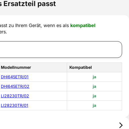
 Ersatzteil passt
sst zu Ihrem Gerät, wenn es als
kompatibel
ers.
Modellnummer
Kompatibel
DHI645ETR/01
ja
DHI645ETR/02
ja
LI28230TR/02
ja
LI28230TR/01
ja