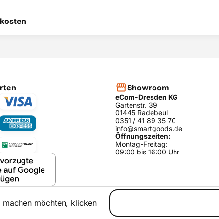
 hilft uns, uns ständig zu
kosten
 und anderen Kunden bei
heidung zu helfen.
RODUKT BEWERTEN
hier
rten
Showroom
eCom-Dresden KG
Gartenstr. 39
01445 Radebeul
0351 / 41 89 35 70
info@smartgoods.de
Öffnungszeiten:
Montag-Freitag:
09:00 bis 16:00 Uhr
h machen möchten, klicken