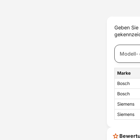
Thermostat
Tür
Türschloss
Ventilator
Geben Sie 
Wassertank
gekennzeic
Zubehör
Zündung
Marke
Bosch
Bosch
Siemens
Siemens
Bewert