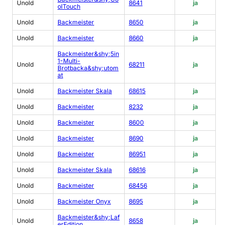
Unold
8641
ja
olTouch
Unold
Backmeister
8650
ja
Unold
Backmeister
8660
ja
Backmeister&shy;5in
1-Multi-
Unold
68211
ja
Brotbacka&shy;utom
at
Unold
Backmeister Skala
68615
ja
Unold
Backmeister
8232
ja
Unold
Backmeister
8600
ja
Unold
Backmeister
8690
ja
Unold
Backmeister
86951
ja
Unold
Backmeister Skala
68616
ja
Unold
Backmeister
68456
ja
Unold
Backmeister Onyx
8695
ja
Backmeister&shy;Laf
Unold
8658
ja
erEdition