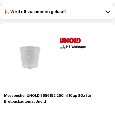
Backmeister&shy;To
Unold
68415
ja
pEdition
Wird oft zusammen gekauft
1-3 Werktage
Messbecher UNOLD 8656152 250ml 1Cup 8Oz für
Brotbackautomat Unold