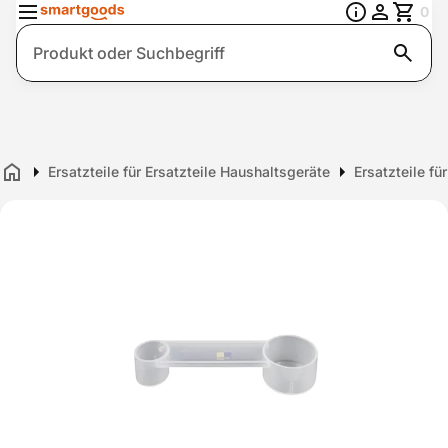
0
Suche
Ersatzteile für Ersatzteile Haushaltsgeräte
Ersatzteile f
Home