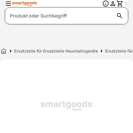
0
Suche
Ersatzteile für Ersatzteile Haushaltsgeräte
Ersatzteile fü
Home