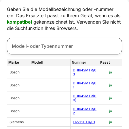
Geben Sie die Modellbezeichnung oder -nummer
ein. Das Ersatzteil passt zu Ihrem Gerät, wenn es als
kompatibel
gekennzeichnet ist. Verwenden Sie nicht
die Suchfunktion Ihres Browsers.
Marke
Modell
Nummer
Passt
DHI642MTR/0
Bosch
ja
3
DHI642MTR/0
Bosch
ja
1
DHI642MTR(0
Bosch
ja
0)
DHI642MTR/0
Bosch
ja
2
Siemens
LI27120TR/01
ja