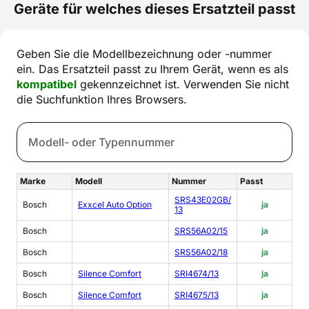
Geräte für welches dieses Ersatzteil passt
Geben Sie die Modellbezeichnung oder -nummer
ein. Das Ersatzteil passt zu Ihrem Gerät, wenn es als
kompatibel
gekennzeichnet ist. Verwenden Sie nicht
die Suchfunktion Ihres Browsers.
Marke
Modell
Nummer
Passt
SRS43E02GB/
Bosch
Exxcel Auto Option
ja
13
Bosch
SRS56A02/15
ja
Bosch
SRS56A02/18
ja
Bosch
Silence Comfort
SRI4674/13
ja
Bosch
Silence Comfort
SRI4675/13
ja