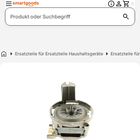
0
Suche
Ersatzteile für Ersatzteile Haushaltsgeräte
Ersatzteile fü
Home