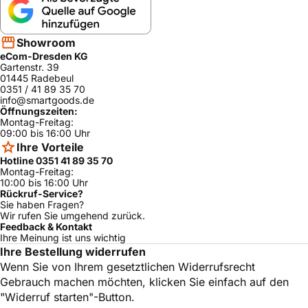
Bosch
Silence Comfort
SRI4672EU/13
ja
Neff
S4956B2/15
ja
Showroom
Neff
S5956X0/08
ja
eCom-Dresden KG
Gartenstr. 39
Neff
SK 750 B
S4956B2/18
ja
01445 Radebeul
SF24A262GB/
0351 / 41 89 35 70
Siemens
Extraklasse
ja
15
info@smartgoods.de
Öffnungszeiten:
Siemens
Serie IQ
SF25A260/15
ja
Montag-Freitag:
09:00 bis 16:00 Uhr
SF25A561EU/1
Siemens
ja
Ihre Vorteile
5
Hotline 0351 41 89 35 70
Montag-Freitag:
SF25A061EU/1
Siemens
ja
5
10:00 bis 16:00 Uhr
Rückruf-Service?
Siemens
SF65A662/15
ja
Sie haben Fragen?
Wir rufen Sie umgehend zurück.
Siemens
SF64A660/08
ja
Feedback & Kontakt
Ihre Meinung ist uns wichtig
Siemens
SF24261/13
ja
Ihre Bestellung widerrufen
Wenn Sie von Ihrem gesetztlichen Widerrufsrecht
Siemens
Star Collection
SF24A260/13
ja
Gebrauch machen möchten, klicken Sie einfach auf den
SF24A261GB/
Siemens
Extraklasse
ja
"Widerruf starten"-Button.
13