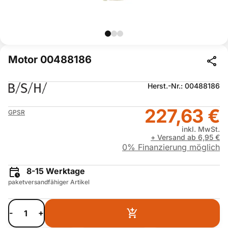
Motor 00488186
Herst.-Nr.: 00488186
227,63 €
GPSR
inkl. MwSt.
+ Versand ab 6,95 €
0% Finanzierung möglich
8-15 Werktage
paketversandfähiger Artikel
-
+