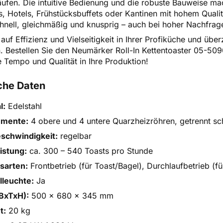
äufen. Die intuitive Bedienung und die robuste Bauweise ma
s, Hotels, Frühstücksbuffets oder Kantinen mit hohem Quali
hnell, gleichmäßig und knusprig – auch bei hoher Nachfrag
auf Effizienz und Vielseitigkeit in Ihrer Profiküche und übe
 Bestellen Sie den Neumärker Roll-In Kettentoaster 05-50
e Tempo und Qualität in Ihre Produktion!
che Daten
l:
Edelstahl
emente:
4 obere und 4 untere Quarzheizröhren, getrennt sc
schwindigkeit:
regelbar
istung:
ca. 300 – 540 Toasts pro Stunde
sarten:
Frontbetrieb (für Toast/Ba­gel), Durchlaufbetrieb (f
lleuchte:
Ja
BxTxH):
500 x 680 x 345 mm
t:
20 kg