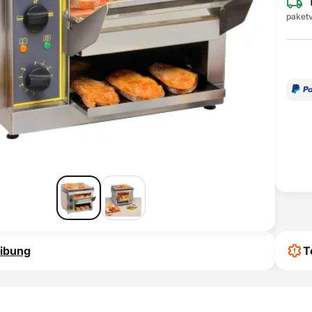
paketv
ibung
T