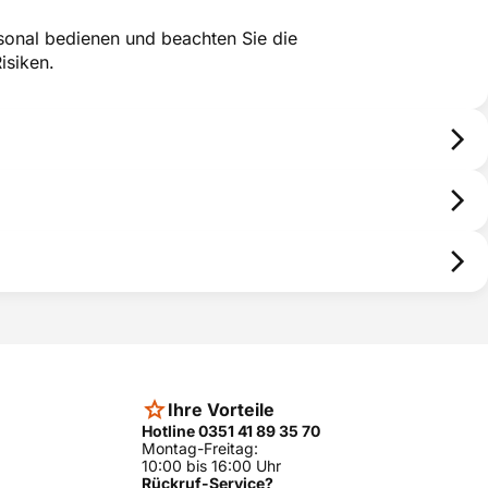
sonal bedienen und beachten Sie die
isiken.
ors Finanz.
 die Ware bezahlen. Die Vermittlung erfolgt ausschließlich für
: Schwanthalerstr. 31, 80336 München.
Sollzins (gebunden)
Warenwert
Ihre Vorteile
0,00%
Hotline 0351 41 89 35 70
100 bis 15000 €
Montag-Freitag:
10:00 bis 16:00 Uhr
8,56%
100 bis 15000 €
Rückruf-Service?