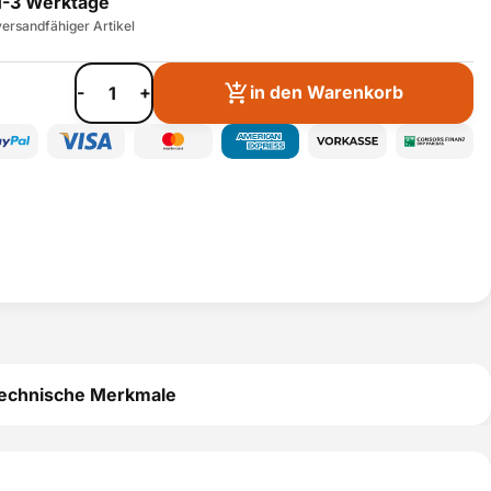
1-3 Werktage
ersandfähiger Artikel
-
+
in den Warenkorb
echnische Merkmale