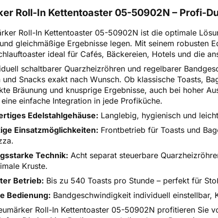
r Roll-In Kettentoaster 05-50902N – Profi-Du
ker Roll-In Kettentoaster 05-50902N ist die optimale Lösung
ät und gleichmäßige Ergebnisse legen. Mit seinem robusten 
chlauftoaster ideal für Cafés, Bäckereien, Hotels und die a
iduell schaltbarer Quarzheizröhren und regelbarer Bandges
und Snacks exakt nach Wunsch. Ob klassische Toasts, Bagel
ekte Bräunung und knusprige Ergebnisse, auch bei hoher Au
eine einfache Integration in jede Profiküche.
rtiges Edelstahlgehäuse:
Langlebig, hygienisch und leicht 
tige Einsatzmöglichkeiten:
Frontbetrieb für Toasts und Bag
zza.
gsstarke Technik:
Acht separat steuerbare Quarzheizröhre
imale Kruste.
nter Betrieb:
Bis zu 540 Toasts pro Stunde – perfekt für St
he Bedienung:
Bandgeschwindigkeit individuell einstellbar, K
umärker Roll-In Kettentoaster 05-50902N profitieren Sie v