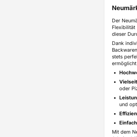
Neumärke
Der Neumär
Flexibilit
dieser Dur
Dank indiv
Backwaren 
stets perf
ermöglicht 
Hochwe
Vielsei
oder Pi
Leistun
und opt
Effizie
Einfac
Mit dem Ne