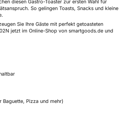
chen diesen Gastro-Toaster zur ersten Wahl für
tätsanspruch. So gelingen Toasts, Snacks und kleine
e.
rzeugen Sie Ihre Gäste mit perfekt getoasteten
902N jetzt im Online-Shop von smartgoods.de und
haltbar
ür Baguette, Pizza und mehr)