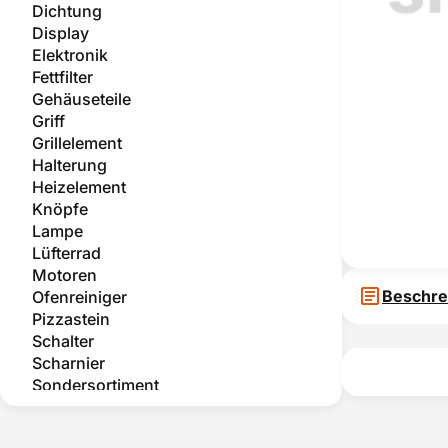
Dichtung
Display
Elektronik
Fettfilter
Gehäuseteile
Griff
Grillelement
Halterung
Heizelement
Knöpfe
Lampe
Lüfterrad
Motoren
Beschre
Ofenreiniger
Pizzastein
Schalter
Scharnier
Sondersortiment
Teleskopauszug
Temperatursensor