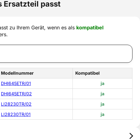
 Ersatzteil passt
sst zu Ihrem Gerät, wenn es als
kompatibel
ers.
Modellnummer
Kompatibel
DHI645ETR/01
ja
DHI645ETR/02
ja
LI28230TR/02
ja
LI28230TR/01
ja