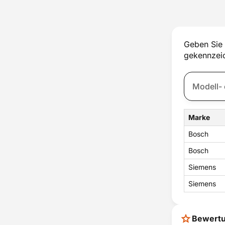
Thermostat
Tür
Türschloss
Ventilator
Geben Sie 
Wassertank
gekennzeic
Zubehör
Zündung
Marke
Bosch
Bosch
Siemens
Siemens
Bewert