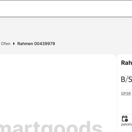
r Ofen
Rahmen 00439979
Ra
GPSR
paketv