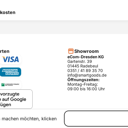
 hilft uns, uns ständig zu
kosten
 und anderen Kunden bei
heidung zu helfen.
RODUKT BEWERTEN
hier
rten
Showroom
eCom-Dresden KG
Gartenstr. 39
01445 Radebeul
0351 / 41 89 35 70
info@smartgoods.de
Öffnungszeiten:
Montag-Freitag:
09:00 bis 16:00 Uhr
h machen möchten, klicken