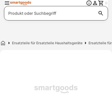
0
Suche
Ersatzteile für Ersatzteile Haushaltsgeräte
Ersatzteile fü
Home