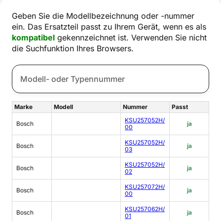
Geben Sie die Modellbezeichnung oder -nummer
ein. Das Ersatzteil passt zu Ihrem Gerät, wenn es als
kompatibel
gekennzeichnet ist. Verwenden Sie nicht
die Suchfunktion Ihres Browsers.
Marke
Modell
Nummer
Passt
KSU257052H/
Bosch
ja
00
KSU257052H/
Bosch
ja
03
KSU257052H/
Bosch
ja
02
KSU257072H/
Bosch
ja
00
KSU257062H/
Bosch
ja
01