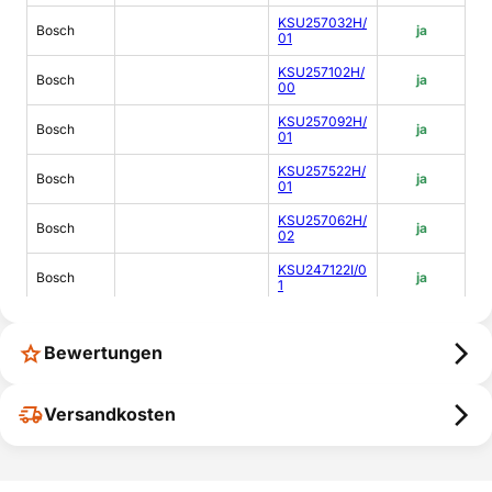
KSU257032H/
Bosch
ja
01
KSU257102H/
Bosch
ja
00
KSU257092H/
Bosch
ja
01
KSU257522H/
Bosch
ja
01
KSU257062H/
Bosch
ja
02
KSU247122I/0
Bosch
ja
1
KSU257122I/0
Bosch
ja
1
Bewertungen
Versandkosten