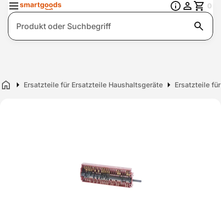
0
Suche
Ersatzteile für Ersatzteile Haushaltsgeräte
Ersatzteile fü
Home