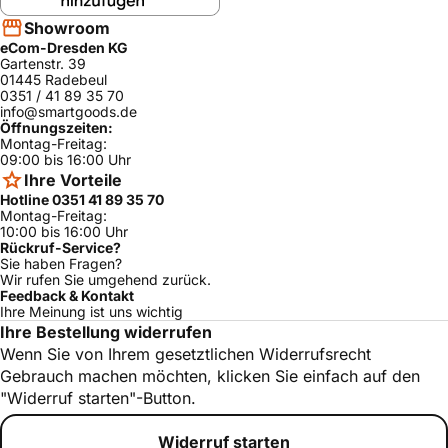
HSV745050T/
Bosch
ja
14
Showroom
eCom-Dresden KG
HSV745050T/
Bosch
ja
15
Gartenstr. 39
01445 Radebeul
HSV745050T/
0351 / 41 89 35 70
Bosch
ja
16
info@smartgoods.de
Öffnungszeiten:
HSV745051E/
Montag-Freitag:
Bosch
ja
01
09:00 bis 16:00 Uhr
Ihre Vorteile
HSV745051E/
Bosch
ja
02
Hotline 0351 41 89 35 70
Montag-Freitag:
HSV745051E/
10:00 bis 16:00 Uhr
Bosch
ja
03
Rückruf-Service?
Sie haben Fragen?
HSV746055T/
Wir rufen Sie umgehend zurück.
Bosch
ja
07
Feedback & Kontakt
Ihre Meinung ist uns wichtig
HSV746055T/
Bosch
ja
Ihre Bestellung widerrufen
08
Wenn Sie von Ihrem gesetztlichen Widerrufsrecht
HSV746055T/
Bosch
ja
Gebrauch machen möchten, klicken Sie einfach auf den
09
"Widerruf starten"-Button.
HSV746055T/
Bosch
ja
10
Widerruf starten