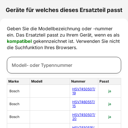
Geräte für welches dieses Ersatzteil passt
Geben Sie die Modellbezeichnung oder -nummer
ein. Das Ersatzteil passt zu Ihrem Gerät, wenn es als
kompatibel
gekennzeichnet ist. Verwenden Sie nicht
die Suchfunktion Ihres Browsers.
Marke
Modell
Nummer
Passt
HSV745050T/
Bosch
ja
19
HSV746055T/
Bosch
ja
15
HSV745050T/
Bosch
ja
20
HSV745051E/