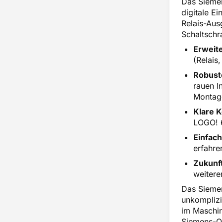
Das Sieme
digitale E
Relais-Aus
Schaltschr
Erweite
(Relais
Robust
rauen I
Montag
Klare K
LOGO! 
Einfach
erfahre
Zukunft
weitere
Das Siemen
unkomplizi
im Maschin
Siemens-Qu