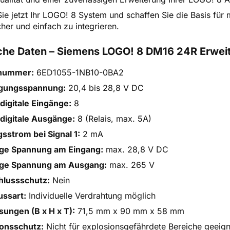
ie jetzt Ihr LOGO! 8 System und schaffen Sie die Basis für m
cher und einfach zu integrieren.
che Daten – Siemens LOGO! 8 DM16 24R Erwe
lnummer:
6ED1055-1NB10-0BA2
gungsspannung:
20,4 bis 28,8 V DC
digitale Eingänge:
8
digitale Ausgänge:
8 (Relais, max. 5A)
sstrom bei Signal 1:
2 mA
ige Spannung am Eingang:
max. 28,8 V DC
ige Spannung am Ausgang:
max. 265 V
hlussschutz:
Nein
ussart:
Individuelle Verdrahtung möglich
ungen (B x H x T):
71,5 mm x 90 mm x 58 mm
ionsschutz:
Nicht für explosionsgefährdete Bereiche geeign