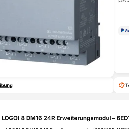
paketv
ibung
T
 LOGO! 8 DM16 24R Erweiterungsmodul – 6E