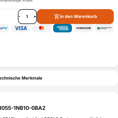
ersandfähiger Artikel
-
+
in den Warenkorb
echnische Merkmale
D1055-1NB10-0BA2