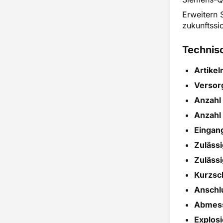
Erweitern S
zukunftssi
Technis
Artike
Versor
Anzahl 
Anzahl 
Eingang
Zuläss
Zuläss
Kurzsc
Anschl
Abmess
Explos