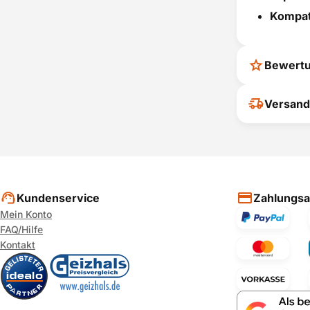
Kompati
Bewert
Ihr Feedback
Versand
verbessern
ihrer Entsc
P
Kundenservice
Zahlungsa
Mein Konto
FAQ/Hilfe
Kontakt