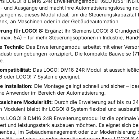
ns LOGO! 8 DM16 24R Erweiterungsmodul (6ED1055-1NB10-0
in- und Ausgänge und macht Ihre Automatisierungslösung noch
gängen ist dieses Modul ideal, um die Steuerungskapazität 
ank, an Maschinen oder in der Gebäudeautomation.
rung für LOGO! 8:
Ergänzt Ihr Siemens LOGO! 8 Grundgerät
, max. 5A) – für mehr Steuerungsoptionen in Industrie, Ha
e Technik:
Das Erweiterungsmodul arbeitet mit einer Verso
ndustrieumgebungen konzipiert. Die kompakte Bauweise (7
e.
ompatibilität:
Das LOGO! DM16 24R Modul ist ausschließlic
6 oder LOGO! 7 Systeme geeignet.
e Installation:
Die Montage gelingt schnell und sicher – idea
ne Anwender im Bereich der Automatisierung.
ssichere Modularität:
Durch die Erweiterung auf bis zu 24
n Modulen) bleibt Ihr LOGO! 8 System flexibel und ausbaufä
s LOGO! 8 DM16 24R Erweiterungsmodul ist die optimale W
ert und leistungsstark ausbauen möchten. Es eignet sich b
enbau, im Gebäudemanagement oder zur Modernisierung bes
alität und einer zuverlässigen Erweiterung Ihrer LOGO! 8 A