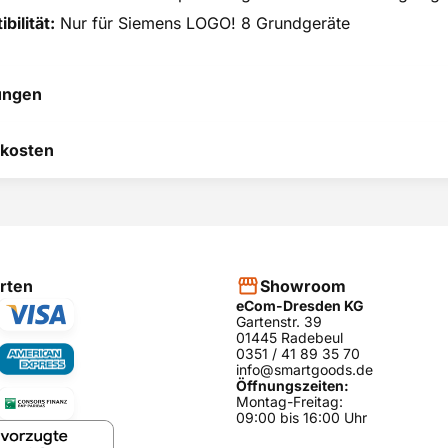
bilität:
Nur für Siemens LOGO! 8 Grundgeräte
ungen
 hilft uns, uns ständig zu
kosten
 und anderen Kunden bei
heidung zu helfen.
RODUKT BEWERTEN
hier
rten
Showroom
eCom-Dresden KG
Gartenstr. 39
01445 Radebeul
0351 / 41 89 35 70
info@smartgoods.de
Öffnungszeiten:
Montag-Freitag:
09:00 bis 16:00 Uhr