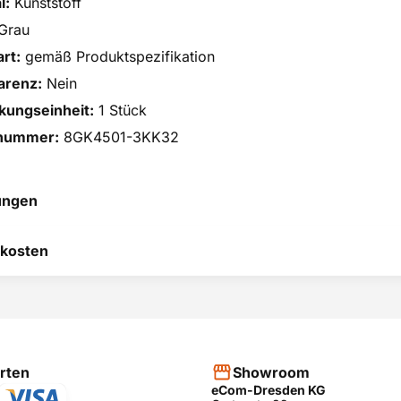
l:
Kunststoff
Grau
rt:
gemäß Produktspezifikation
arenz:
Nein
kungseinheit:
1 Stück
lnummer:
8GK4501-3KK32
ungen
 hilft uns, uns ständig zu
kosten
 und anderen Kunden bei
heidung zu helfen.
RODUKT BEWERTEN
hier
rten
Showroom
eCom-Dresden KG