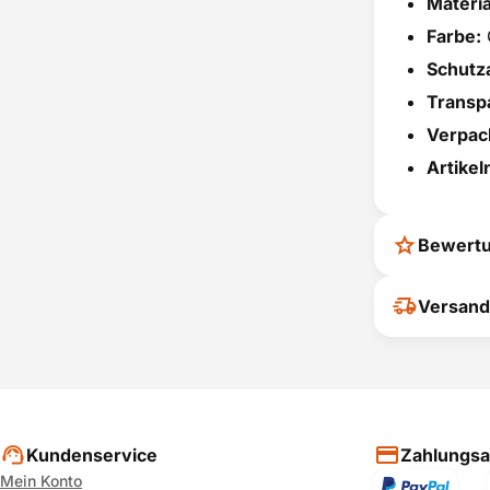
Materia
Farbe:
Schutza
Transp
Verpac
Artike
Bewert
Ihr Feedback
Versand
verbessern
ihrer Entsc
P
Kundenservice
Zahlungsa
Mein Konto