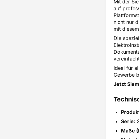
Mit der Si
auf profess
Plattforms
nicht nur 
mit diesem
Die spezie
Elektroins
Dokumentat
vereinfacht
Ideal für 
Gewerbe bi
Jetzt Sie
Technis
Produk
Serie:
S
Maße (H