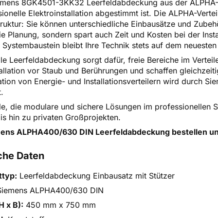
emens 8GK4501-3KK32 Leerfeldabdeckung aus der ALPHA-Ser
ionelle Elektroinstallation abgestimmt ist. Die ALPHA-Vertei
truktur: Sie können unterschiedliche Einbausätze und Zubehö
die Planung, sondern spart auch Zeit und Kosten bei der Ins
 Systembaustein bleibt Ihre Technik stets auf dem neuesten
lle Leerfeldabdeckung sorgt dafür, freie Bereiche im Verteil
tallation vor Staub und Berührungen und schaffen gleichzeit
ion von Energie- und Installationsverteilern wird durch Si
.
alle, die modulare und sichere Lösungen im professionellen 
s hin zu privaten Großprojekten.
mens ALPHA400/630 DIN Leerfeldabdeckung bestellen und
che Daten
ttyp:
Leerfeldabdeckung Einbausatz mit Stützer
iemens ALPHA400/630 DIN
 x B):
450 mm x 750 mm