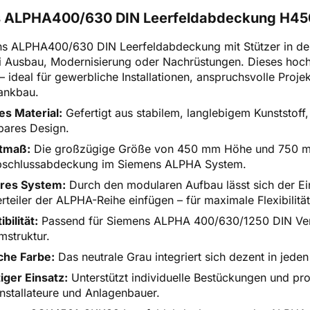
 ALPHA400/630 DIN Leerfeldabdeckung H4
s ALPHA400/630 DIN Leerfeldabdeckung mit Stützer in de
i Ausbau, Modernisierung oder Nachrüstungen. Dieses hoch
ät – ideal für gewerbliche Installationen, anspruchsvolle Pr
ankbau.
s Material:
Gefertigt aus stabilem, langlebigem Kunststoff
tbares Design.
tmaß:
Die großzügige Größe von 450 mm Höhe und 750 mm B
bschlussabdeckung im Siemens ALPHA System.
res System:
Durch den modularen Aufbau lässt sich der E
rteiler der ALPHA-Reihe einfügen – für maximale Flexibilität
bilität:
Passend für Siemens ALPHA 400/630/1250 DIN Verteil
mstruktur.
che Farbe:
Das neutrale Grau integriert sich dezent in jeden
tiger Einsatz:
Unterstützt individuelle Bestückungen und pr
installateure und Anlagenbauer.