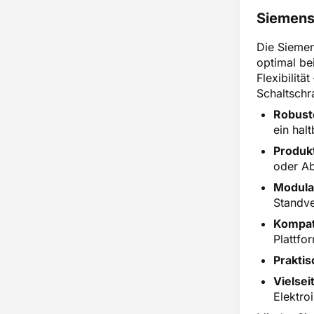
Siemens
Die Siemen
optimal be
Flexibilit
Schaltschr
Robuste
ein hal
Produk
oder A
Modula
Standve
Kompati
Plattfor
Praktis
Vielsei
Elektro