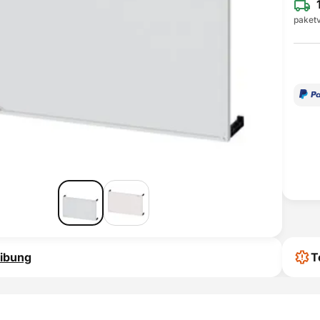
paketv
ibung
T