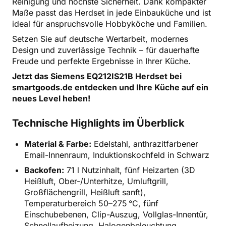
Reinigung und höchste Sicherheit. Dank kompakter
Maße passt das Herdset in jede Einbauküche und ist
ideal für anspruchsvolle Hobbyköche und Familien.
Setzen Sie auf deutsche Wertarbeit, modernes
Design und zuverlässige Technik – für dauerhafte
Freude und perfekte Ergebnisse in Ihrer Küche.
Jetzt das Siemens EQ212IS21B Herdset bei
smartgoods.de entdecken und Ihre Küche auf ein
neues Level heben!
Technische Highlights im Überblick
Material & Farbe:
Edelstahl, anthrazitfarbener
Email-Innenraum, Induktionskochfeld in Schwarz
Backofen:
71 l Nutzinhalt, fünf Heizarten (3D
Heißluft, Ober-/Unterhitze, Umluftgrill,
Großflächengrill, Heißluft sanft),
Temperaturbereich 50–275 °C, fünf
Einschubebenen, Clip-Auszug, Vollglas-Innentür,
Schnellaufheizung, Halogenbeleuchtung