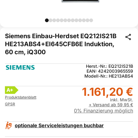
Siemens Einbau-Herdset EQ212IS21B
HE213ABS4+EI645CFB6E Induktion,
60 cm, iQ300
Herst.-Nr.: EQ212IS21B
EAN: 4242003965559
Modell-Nr.: HE213ABS4
1.161,20 €
A+
Produktdatenblatt
inkl. MwSt.
GPSR
+ Versand ab 59,95 €
0% Finanzierung möglich
optionale Serviceleistungen buchbar