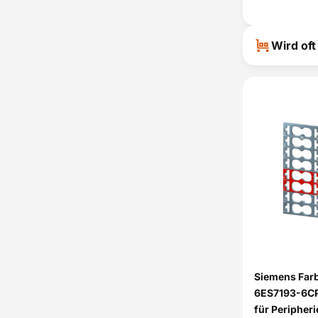
Wird of
Siemens Farb
6ES7193-6CP0
für Peripheri