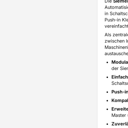
Die
Sieme
Überspannungsbegrenzer
Automatisi
in Schalts
Push-in Kl
vereinfacht
Als zentra
zwischen I
Maschinenb
austauschen
Modula
der Sie
Einfac
Schalts
Push-i
Kompak
Erweite
Master 
Zuverl