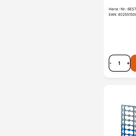
Herst.-Nr.: 6
EAN: 40255150
-
+