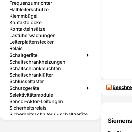
Frequenzumrichter
Halbleiterschütze
Klemmbügel
Kontaktblöcke
Kontakteinsätze
Lastüberwachungen
Leiterplattenstecker
Relais
Schaltgeräte
Schaltschrankheizungen
Schaltschrankleuchten
Schaltschranklüfter
Schlüsseltaster
Beschre
Schutzgeräte
Selektivitätsmodule
Sensor-Aktor-Leitungen
Sicherheitsrelais
Sicherheitsschalter / - schaltgeräte
Siemens
Sicherheitstemperaturbegrenzer
Sockelelemente