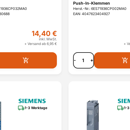
Push-In-Klemmen
ES71936CP032MA0
Herst.-Nr.: 6ES71936CP002MA0
80688
EAN: 4047623404927
14,40 €
inkl. MwSt.
+ Versand ab 6,95 €
+ V
-
+
1-3 Werktage
1-3