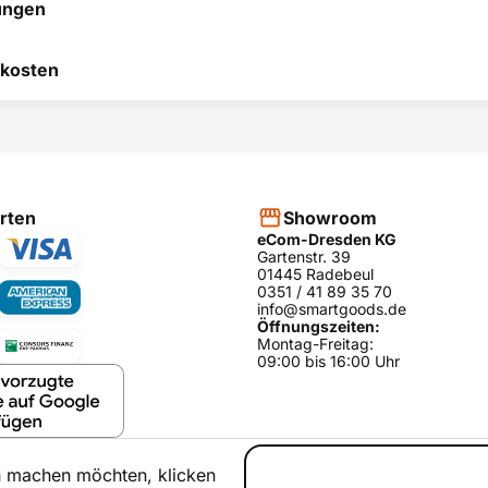
ungen
 hilft uns, uns ständig zu
kosten
 und anderen Kunden bei
heidung zu helfen.
RODUKT BEWERTEN
hier
rten
Showroom
eCom-Dresden KG
Gartenstr. 39
01445 Radebeul
0351 / 41 89 35 70
info@smartgoods.de
Öffnungszeiten:
Montag-Freitag:
09:00 bis 16:00 Uhr
h machen möchten, klicken