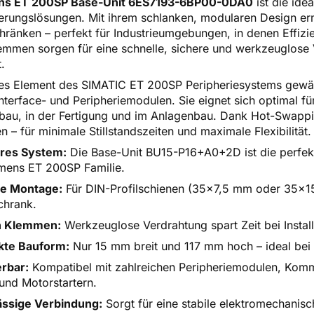
ns ET 200SP Base-Unit 6ES7193-6BP00-0DA0
ist die ide
erungslösungen. Mit ihrem schlanken, modularen Design ermög
chränken – perfekt für Industrieumgebungen, in denen Effiz
emmen sorgen für eine schnelle, sichere und werkzeuglose
.
les Element des SIMATIC ET 200SP Peripheriesystems gewähr
nterface- und Peripheriemodulen. Sie eignet sich optimal f
au, in der Fertigung und im Anlagenbau. Dank Hot-Swappin
 – für minimale Stillstandszeiten und maximale Flexibilität.
res System:
Die Base-Unit BU15-P16+A0+2D ist die perfekt
mens ET 200SP Familie.
he Montage:
Für DIN-Profilschienen (35x7,5 mm oder 35x15 
chrank.
n Klemmen:
Werkzeuglose Verdrahtung spart Zeit bei Instal
te Bauform:
Nur 15 mm breit und 117 mm hoch – ideal bei
rbar:
Kompatibel mit zahlreichen Peripheriemodulen, Kom
und Motorstartern.
ässige Verbindung:
Sorgt für eine stabile elektromechani