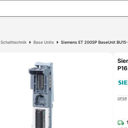
e Schalttechnik
Base Units
Siemens ET 200SP BaseUnit BU15
Sie
P16
GPSR