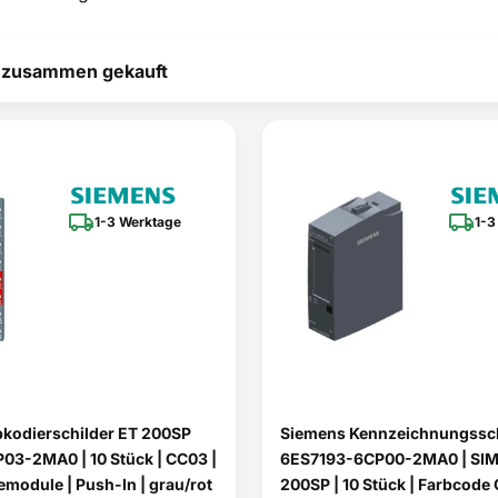
t zusammen gekauft
1-3 Werktage
1-3
kodierschilder ET 200SP
Siemens Kennzeichnungssch
3-2MA0 | 10 Stück | CC03 |
6ES7193-6CP00-2MA0 | SIM
emodule | Push-In | grau/rot
200SP | 10 Stück | Farbcode 