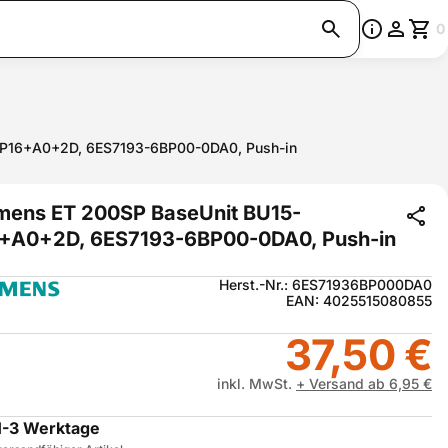
0
-P16+A0+2D, 6ES7193-6BP00-0DA0, Push-in
mens ET 200SP BaseUnit BU15-
+A0+2D, 6ES7193-6BP00-0DA0, Push-in
Herst.-Nr.: 6ES71936BP000DA0
EAN: 4025515080855
37,50 €
inkl. MwSt.
+ Versand ab 6,95 €
1-3 Werktage