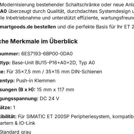
 Modernisierung bestehender Schaltschränke oder neue An
DA0
überzeugt durch Qualität, durchdachtes Systemdesign un
lle Inbetriebnahme und unterstützt effiziente, wartungsfreu
smartgoods.de bestellen
und die perfekte Basis für Ihr ET
che Merkmale im Überblick
lnummer:
6ES7193-6BP00-0DA0
ttyp:
Base-Unit BU15-P16+A0+2D, Typ A0
e:
Für 35x7,5 mm / 35x15 mm DIN-Schienen
entyp:
Push-in Klemmen
ungen (B x H):
15 mm x 117 mm
gungsspannung:
DC 24 V
ätze:
1
bilität:
Für SIMATIC ET 200SP Peripheriesystem, kompatib
artern & IO-Link
Standard grau