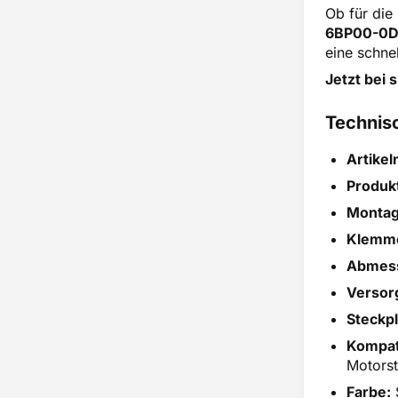
Ob für die
6BP00-0
eine schne
Jetzt bei 
Technis
Artike
Produk
Montag
Klemm
Abmess
Versor
Steckpl
Kompati
Motorst
Farbe: