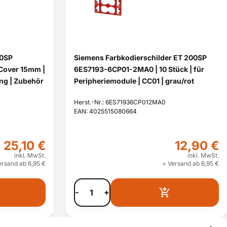
00SP
Siemens Farbkodierschilder ET 200SP
Cover 15mm |
6ES7193-6CP01-2MA0 | 10 Stück | für
ng | Zubehör
Peripheriemodule | CC01 | grau/rot
Herst.-Nr.: 6ES71936CP012MA0
EAN: 4025515080664
25,10 €
12,90 €
inkl. MwSt.
inkl. MwSt.
ersand ab 6,95 €
+ Versand ab 6,95 €
-
+