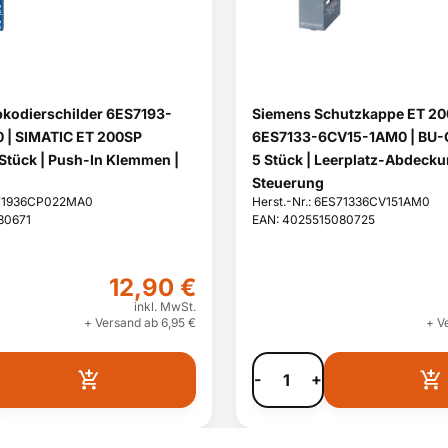
kodierschilder 6ES7193-
Siemens Schutzkappe ET 2
| SIMATIC ET 200SP
6ES7133-6CV15-1AM0 | BU-
 Stück | Push-In Klemmen |
5 Stück | Leerplatz-Abdecku
Steuerung
ES71936CP022MA0
Herst.-Nr.: 6ES71336CV151AM0
80671
EAN: 4025515080725
12,90 €
inkl. MwSt.
+ Versand ab 6,95 €
+ V
-
+