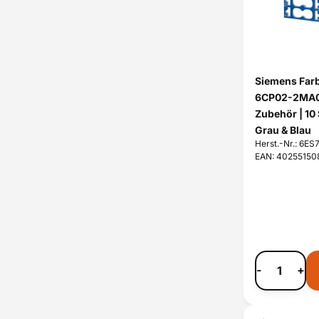
Siemens Farb
6CP02-2MA0 
Zubehör | 10
Grau & Blau
Herst.-Nr.: 6
EAN: 40255150
-
+