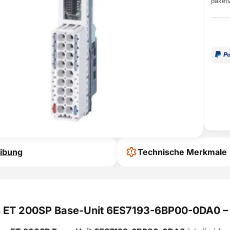
paketv
ibung
Technische Merkmale
 ET 200SP Base-Unit 6ES7193-6BP00-0DA0 – K