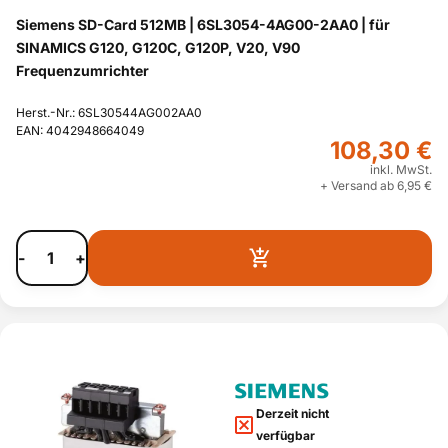
Siemens SD-Card 512MB | 6SL3054-4AG00-2AA0 | für
SINAMICS G120, G120C, G120P, V20, V90
Frequenzumrichter
Herst.-Nr.: 6SL30544AG002AA0
EAN: 4042948664049
108,30 €
inkl. MwSt.
+ Versand ab 6,95 €
-
+
Derzeit nicht
verfügbar