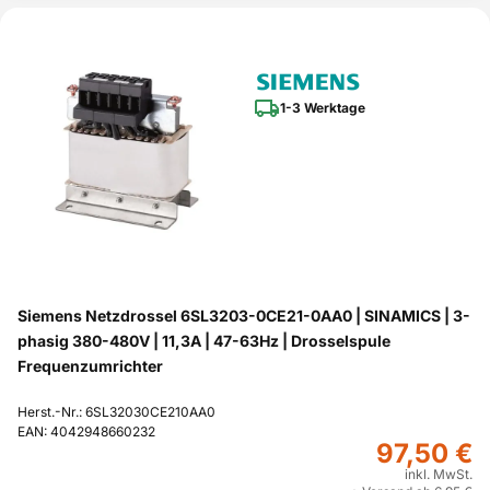
1-3 Werktage
Siemens Netzdrossel 6SL3203-0CE21-0AA0 | SINAMICS | 3-
phasig 380-480V | 11,3A | 47-63Hz | Drosselspule
Frequenzumrichter
Herst.-Nr.: 6SL32030CE210AA0
EAN: 4042948660232
97,50 €
inkl. MwSt.