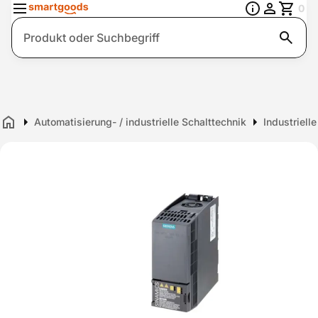
0
Suche
Automatisierung- / industrielle Schalttechnik
Industriell
Home