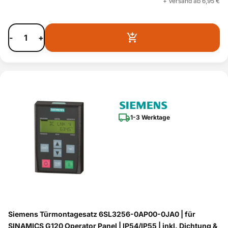
+ Versand ab 6,95 €
-
+
1-3 Werktage
Siemens Türmontagesatz 6SL3256-0AP00-0JA0 | für
SINAMICS G120 Operator Panel | IP54/IP55 | inkl. Dichtung &