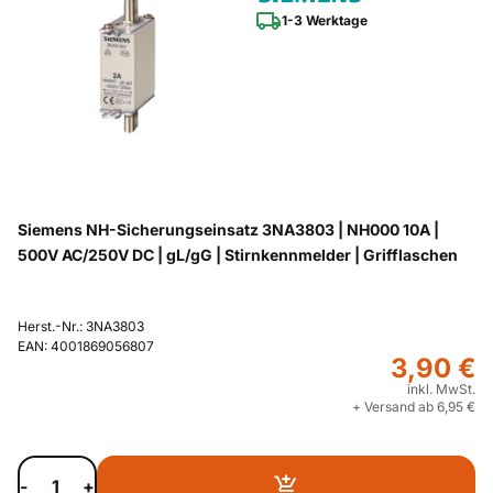
1-3 Werktage
Siemens NH-Sicherungseinsatz 3NA3803 | NH000 10A |
500V AC/250V DC | gL/gG | Stirnkennmelder | Grifflaschen
Herst.-Nr.: 3NA3803
EAN: 4001869056807
3,90 €
inkl. MwSt.
+ Versand ab 6,95 €
-
+