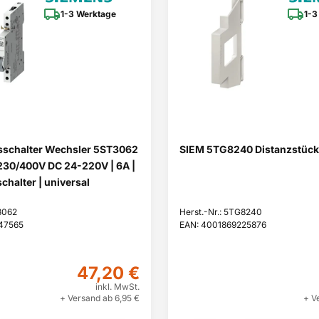
1-3 Werktage
1-3
sschalter Wechsler 5ST3062
SIEM 5TG8240 Distanzstück
C 230/400V DC 24-220V | 6A |
chalter | universal
3062
Herst.-Nr.: 5TG8240
47565
EAN: 4001869225876
47,20 €
inkl. MwSt.
+ Versand ab 6,95 €
+ V