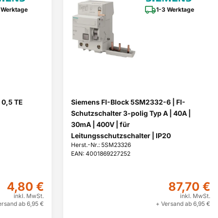
 Werktage
1-3 Werktage
 0,5 TE
Siemens FI-Block 5SM2332-6 | FI-
Schutzschalter 3-polig Typ A | 40A |
30mA | 400V | für
Leitungsschutzschalter | IP20
Herst.-Nr.: 5SM23326
EAN: 4001869227252
4,80 €
87,70 €
inkl. MwSt.
inkl. MwSt.
ersand ab 6,95 €
+ Versand ab 6,95 €