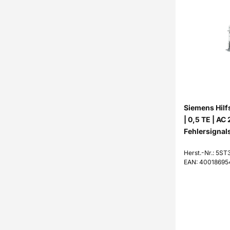
Siemens Hilf
| 0,5 TE | A
Fehlersignals
Herst.-Nr.: 5ST
EAN: 40018695