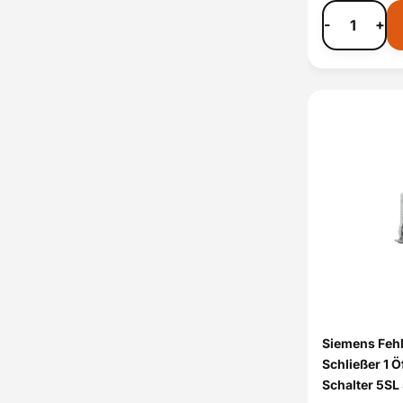
-
+
Siemens Fehl
Schließer 1 Ö
Schalter 5SL