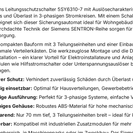
s Leitungsschutzschalter 5SY6310-7 mit Auslösecharakteris
s und Überlast in 3-phasigen Stromkreisen. Mit einem Sc
ignet sich dieser Sicherungsautomat ideal für Wohngebäud
rchdachte Technik der Siemens SENTRON-Reihe sorgen für m
orgung.
ompakten Bauform mit 3 Teilungseinheiten und einer Einbau
hmale Verteilerkästen. Die werkzeuglose Montage und die
tallation – ein klarer Vorteil für Elektroinstallateure und An
len wie Hilfsstromschalter oder Unterspannungsauslöser biete
ngen.
ver Schutz:
Verhindert zuverlässig Schäden durch Überlast
tig einsetzbar:
Optimal für Hausverteilungen, Gewerbebetrie
lige Ausführung:
Perfekt für 3-phasige Systeme, einfach
biges Gehäuse:
Robustes ABS-Material für hohe mechanische
parend:
Nur 70 mm tief, 3 Teilungseinheiten breit – ideal für
rbar:
Kompatibel mit industriellen Zusatzmodulen für mehr F
bereich, in Maschinenparks oder im Zweckbau: Der Siemen