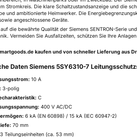
 im Stromkreis. Die klare Schaltzustandsanzeige und die sc
be und ambitionierte Heimwerker. Die Energiebegrenzungskla
sowie angeschlossene Geräte.
 auf die bewährte Qualität der Siemens SENTRON-Serie und s
nik. Vermeiden Sie Ausfallzeiten, schützen Sie Ihre Anlagen 
smartgoods.de kaufen und von schneller Lieferung aus Dr
che Daten Siemens 5SY6310-7 Leitungsschutz
sungsstrom:
10 A
:
3-polig
charakteristik:
C
sungsspannung:
400 V AC/DC
vermögen:
6 kA (EN 60898) / 15 kA (IEC 60947-2)
iefe:
70 mm
3 Teilungseinheiten (ca. 53 mm)