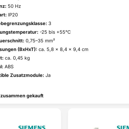
nz:
50 Hz
rt:
IP20
ebegrenzungsklasse:
3
ngstemperatur:
-25 bis +55°C
uerschnitt:
0,75–35 mm²
ungen (BxHxT):
ca. 5,8 x 8,4 x 9,4 cm
t:
ca. 0,45 kg
l:
ABS
ible Zusatzmodule:
Ja
t zusammen gekauft