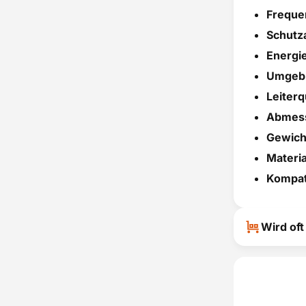
Freque
Schutza
Energi
Umgebu
Leiterq
Abmess
Gewich
Materia
Kompat
Wird of