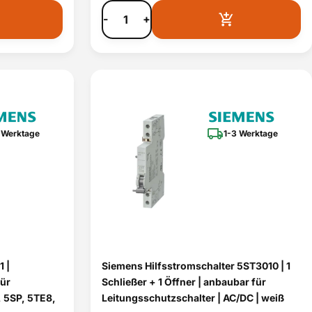
-
+
 Werktage
1-3 Werktage
 |
Siemens Hilfsstromschalter 5ST3010 | 1
für
Schließer + 1 Öffner | anbaubar für
, 5SP, 5TE8,
Leitungsschutzschalter | AC/DC | weiß