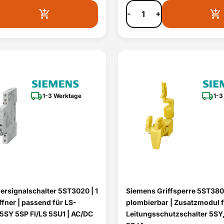
-
+
1-3 Werktage
1-3
ersignalschalter 5ST3020 | 1
Siemens Griffsperre 5ST3801
ffner | passend für LS-
plombierbar | Zusatzmodul 
 5SY 5SP FI/LS 5SU1 | AC/DC
Leitungsschutzschalter 5SY