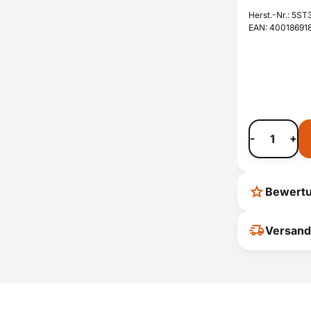
Herst.-Nr.: 5S
EAN: 40018691
-
+
Bewert
Ihr Feedback
Versand
verbessern
ihrer Entsc
P