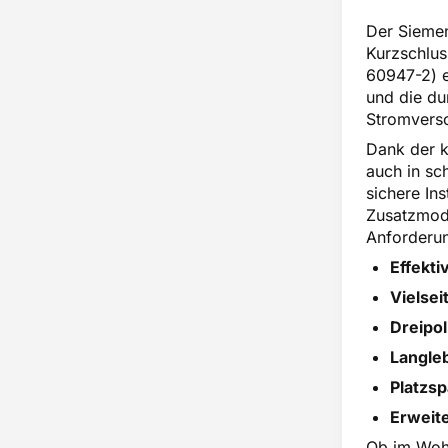
Der Siemen
Kurzschlus
60947-2) e
und die du
Stromvers
Dank der k
auch in sc
sichere Ins
Zusatzmodu
Anforderu
Effekti
Vielsei
Dreipo
Langle
Platzs
Erweite
Ob im Wohn