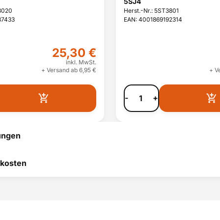
5SJ4
T3020
Herst.-Nr.: 5ST3801
87433
EAN: 4001869192314
25,30 €
inkl. MwSt.
+ Versand ab 6,95 €
+ V
-
+
ungen
 hilft uns, uns ständig zu
kosten
 und anderen Kunden bei
heidung zu helfen.
RODUKT BEWERTEN