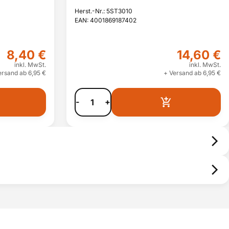
Herst.-Nr.: 5ST3010
EAN: 4001869187402
8,40 €
14,60 €
inkl. MwSt.
inkl. MwSt.
ersand ab 6,95 €
+ Versand ab 6,95 €
-
+