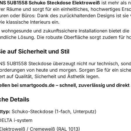
NS 5UB1558 Schuko Steckdose Elektroweiß
ist mehr als n
hrer Räume und sorgt für ein einheitliches, hochwertiges E
uren oder Büros: Dank des zurückhaltenden Designs ist sie v
e klassische Interieurs ein.
 wohngesunde und zukunftssichere Installationen bietet die
ndliche Lösung. Die robuste Oberfläche sorgt zudem für hoh
ie auf Sicherheit und Stil
S 5UB1558 Steckdose überzeugt nicht nur technisch, sondern
forderungen von heute und morgen. Sorgen Sie für ein siche
ert auf Qualität, Sicherheit und Ästhetik legen.
ellen bei smartgoods.de – schnell, zuverlässig und direk
he Details
ttyp:
Schuko-Steckdose (1-fach, Unterputz)
ELTA i-system
Elektroweiß / Cremeweiß (RAL 1013)