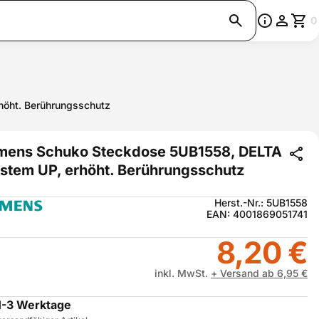
0
höht. Berührungsschutz
mens Schuko Steckdose 5UB1558, DELTA
ystem UP, erhöht. Berührungsschutz
Herst.-Nr.: 5UB1558
EAN: 4001869051741
8,20 €
inkl. MwSt.
+ Versand ab 6,95 €
1-3 Werktage