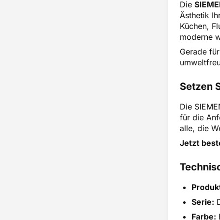
Die
SIEME
Ästhetik I
Küchen, Fl
moderne wi
Gerade für
umweltfreu
Setzen S
Die SIEMEN
für die An
alle, die W
Jetzt best
Technisc
Produk
Serie:
D
Farbe: