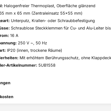
l:
Halogenfreier Thermoplast, Oberfläche glänzend
65 mm x 65 mm (Zentraleinsatz 55x55 mm)
eart:
Unterputz, Krallen- oder Schraubbefestigung
üsse:
Schraublose Steckklemmen für Cu- und Alu-Leiter bi
rom:
16 A
annung:
250 V ~, 50 Hz
rt:
IP20 (innen, trockene Räume)
erheiten:
Mit erhöhtem Berührungsschutz, ohne Klappdecke
ller-Artikelnummer:
5UB1558
ungen
 hilft uns, uns ständig zu
kosten
 und anderen Kunden bei
heidung zu helfen.