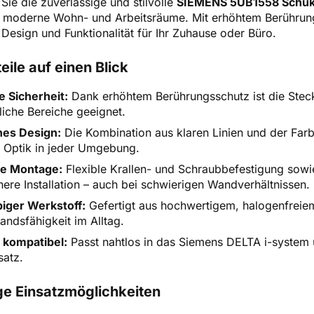
Sie die zuverlässige und stilvolle
SIEMENS 5UB1558 Schuk
 moderne Wohn- und Arbeitsräume. Mit erhöhtem Berührung
 Design und Funktionalität für Ihr Zuhause oder Büro.
teile auf einen Blick
 Sicherheit:
Dank erhöhtem Berührungsschutz ist die Steckd
iche Bereiche geeignet.
es Design:
Die Kombination aus klaren Linien und der Farb
e Optik in jeder Umgebung.
he Montage:
Flexible Krallen- und Schraubbefestigung sow
here Installation – auch bei schwierigen Wandverhältnissen.
iger Werkstoff:
Gefertigt aus hochwertigem, halogenfreiem
andsfähigkeit im Alltag.
 kompatibel:
Passt nahtlos in das Siemens DELTA i-syste
atz.
ige Einsatzmöglichkeiten