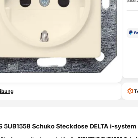
paketv
ibung
T
 5UB1558 Schuko Steckdose DELTA i-system 