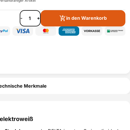
ersandfähiger Artikel
-
+
in den Warenkorb
echnische Merkmale
elektroweiß