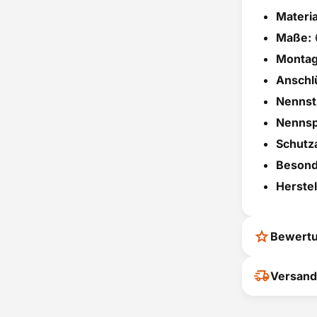
Materia
Maße:
Montag
Anschl
Nennst
Nennsp
Schutza
Besond
Herste
Bewert
Ihr Feedback
Versand
verbessern
ihrer Entsc