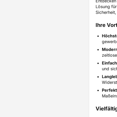
Entdecken 
Lösung für
Sicherheit,
Ihre Vor
Höchste
gewerbl
Modern
zeitlos
Einfac
und sic
Langleb
Widerst
Perfekt
Maßeins
Vielfält