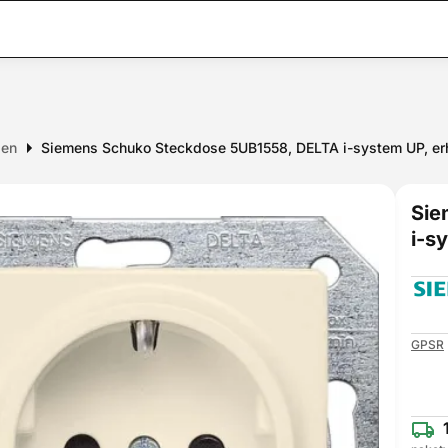
sen
Siemens Schuko Steckdose 5UB1558, DELTA i-system UP, er
Sie
i-s
GPSR