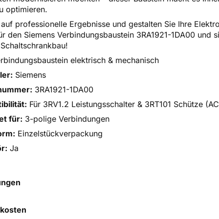
 optimieren.
auf professionelle Ergebnisse und gestalten Sie Ihre Elektroi
 für den Siemens Verbindungsbaustein 3RA1921-1DA00 und si
n Schaltschrankbau!
rbindungsbaustein elektrisch & mechanisch
ler:
Siemens
lnummer:
3RA1921-1DA00
bilität:
Für 3RV1.2 Leistungsschalter & 3RT101 Schütze (A
t für:
3-polige Verbindungen
orm:
Einzelstückverpackung
r:
Ja
ungen
 hilft uns, uns ständig zu
kosten