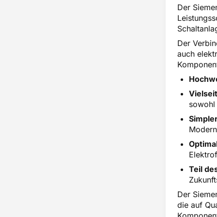
Überspannungsbegrenzer
Der Siemen
Leistungss
Schaltanlag
Der Verbin
auch elekt
Komponent
Hochwe
Vielsei
sowohl 
Simple
Modern
Optima
Elektro
Teil d
Zukunft
Der Siemen
die auf Qu
Komponente