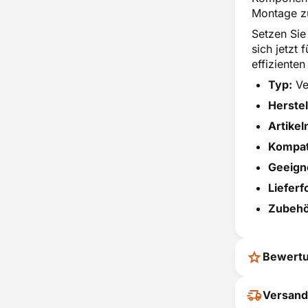
Montage zu
Setzen Sie 
sich jetzt
effiziente
Typ:
Ve
Herstel
Artike
Kompati
Geeigne
Lieferf
Zubehö
Bewert
Ihr Feedback
Versand