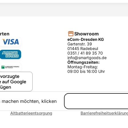
 und anderen Kunden bei
heidung zu helfen.
RODUKT BEWERTEN
hier
rten
Showroom
eCom-Dresden KG
Gartenstr. 39
01445 Radebeul
0351 / 41 89 35 70
info@smartgoods.de
Öffnungszeiten:
Montag-Freitag:
09:00 bis 16:00 Uhr
h machen möchten, klicken
Altbatterieentsorgung
Barrierefreiheitserklärun