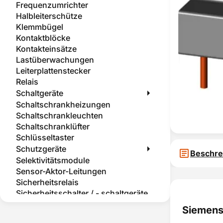
Frequenzumrichter
Halbleiterschütze
Klemmbügel
Kontaktblöcke
Kontakteinsätze
Lastüberwachungen
Leiterplattenstecker
Relais
Schaltgeräte
Schaltschrankheizungen
Schaltschrankleuchten
Schaltschranklüfter
Schlüsseltaster
Schutzgeräte
Beschre
Selektivitätsmodule
Sensor-Aktor-Leitungen
Sicherheitsrelais
Sicherheitsschalter / - schaltgeräte
Sicherheitstemperaturbegrenzer
Siemens
Sockelelemente