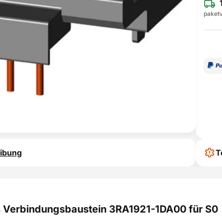
paketv
ibung
T
 Verbindungsbaustein 3RA1921-1DA00 für S0