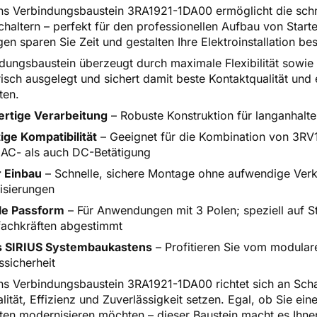
s Verbindungsbaustein 3RA1921-1DA00 ermöglicht die schn
chaltern – perfekt für den professionellen Aufbau von Star
en sparen Sie Zeit und gestalten Ihre Elektroinstallation be
dungsbaustein überzeugt durch maximale Flexibilität sowie
risch ausgelegt und sichert damit beste Kontaktqualität un
en.
rtige Verarbeitung
– Robuste Konstruktion für langanhalte
tige Kompatibilität
– Geeignet für die Kombination von 3RV1.
AC- als auch DC-Betätigung
r Einbau
– Schnelle, sichere Montage ohne aufwendige Verk
isierungen
le Passform
– Für Anwendungen mit 3 Polen; speziell auf S
fachkräften abgestimmt
es SIRIUS Systembaukastens
– Profitieren Sie vom modular
ssicherheit
s Verbindungsbaustein 3RA1921-1DA00 richtet sich an Schalt
alität, Effizienz und Zuverlässigkeit setzen. Egal, ob Sie ei
n modernisieren möchten – dieser Baustein macht es Ihnen 