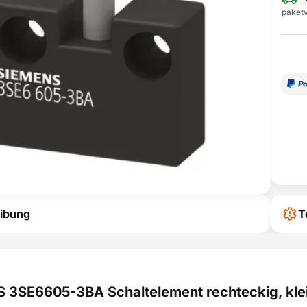
paketv
ibung
T
 3SE6605-3BA Schaltelement rechteckig, kle