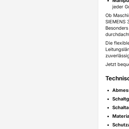
Manipu
jeder G
Ob Maschin
SIEMENS 3S
Besonders 
durchdach
Die flexib
Leitungslä
zuverlässi
Jetzt bequ
Technis
Abmes
Schaltg
Schalta
Materi
Schutza