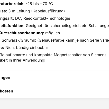
aturbereich:
-25 bis +70 °C
uss:
3 m Leitung (Kabelausführung)
ngsart:
DC, Reedkontakt-Technologie
eitsfunktion:
Geeignet für sicherheitsgerichtete Schaltung
Kurzschlusserkennung:
möglich
:
Schwarz-/Graumix (Gehäusefarbe kann je nach Serie varii
e:
Nicht bündig einbaubar
Sie auf smarte und kompakte Magnetschalter von Siemens –
gkeit in Ihrer Anwendung!
ungen
 hilft uns, uns ständig zu
kosten
 und anderen Kunden bei
heidung zu helfen.