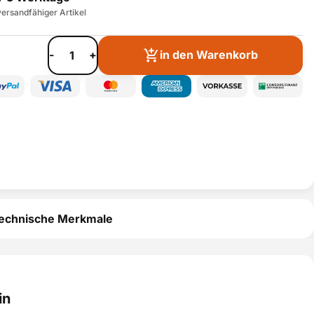
ersandfähiger Artikel
-
+
in den Warenkorb
echnische Merkmale
in