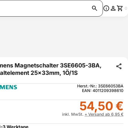
0
mens Magnetschalter 3SE6605-3BA,
altelement 25x33mm, 1Ö/1S
Herst.-Nr.: 3SE66053BA
EAN: 4011209398610
54,50 €
inkl. MwSt.
+ Versand ab 6,95 €
1-3 Werktage