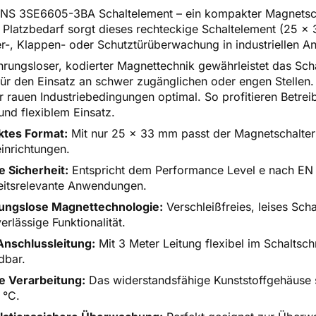
S 3SE6605-3BA Schaltelement – ein kompakter Magnetschal
Platzbedarf sorgt dieses rechteckige Schaltelement (25 x 
er-, Klappen- oder Schutztürüberwachung in industriellen 
rungsloser, kodierter Magnettechnik gewährleistet das Sch
 für den Einsatz an schwer zugänglichen oder engen Stellen.
er rauen Industriebedingungen optimal. So profitieren Betre
und flexiblem Einsatz.
tes Format:
Mit nur 25 x 33 mm passt der Magnetschalter
inrichtungen.
 Sicherheit:
Entspricht dem Performance Level e nach EN 
eitsrelevante Anwendungen.
ungslose Magnettechnologie:
Verschleißfreies, leises Sch
erlässige Funktionalität.
Anschlussleitung:
Mit 3 Meter Leitung flexibel im Schalts
dbar.
e Verarbeitung:
Das widerstandsfähige Kunststoffgehäuse s
 °C.