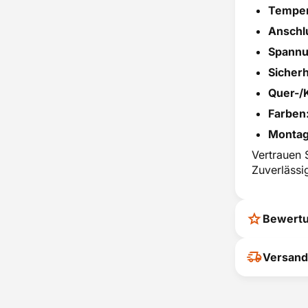
Temper
Anschl
Spannu
Sicherh
Quer-/
Farben
Montag
Vertrauen 
Zuverlässi
Bewert
Ihr Feedback
Versand
verbessern
ihrer Entsc