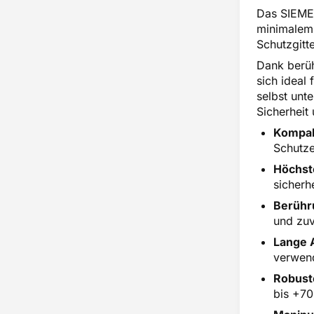
Das SIEMEN
minimalem 
Schutzgitt
Dank berüh
sich ideal
selbst unt
Sicherheit 
Kompak
Schutze
Höchste
sicherh
Berühr
und zuv
Lange 
verwen
Robust
bis +70