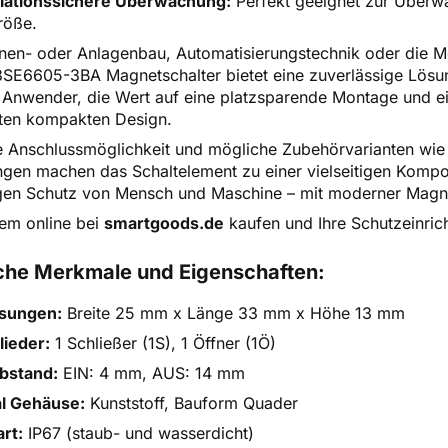
lationssichere Überwachung:
Perfekt geeignet zur Überw
röße.
en- oder Anlagenbau, Automatisierungstechnik oder die Mo
E6605-3BA Magnetschalter bietet eine zuverlässige Lösung
Anwender, die Wert auf eine platzsparende Montage und einf
ten kompakten Design.
le Anschlussmöglichkeit und mögliche Zubehörvarianten wie
ngen machen das Schaltelement zu einer vielseitigen Kompon
gen Schutz von Mensch und Maschine – mit moderner Magn
em online bei
smartgoods.de
kaufen und Ihre Schutzeinric
che Merkmale und Eigenschaften:
sungen:
Breite 25 mm x Länge 33 mm x Höhe 13 mm
lieder:
1 Schließer (1S), 1 Öffner (1Ö)
bstand:
EIN: 4 mm, AUS: 14 mm
al Gehäuse:
Kunststoff, Bauform Quader
rt:
IP67 (staub- und wasserdicht)