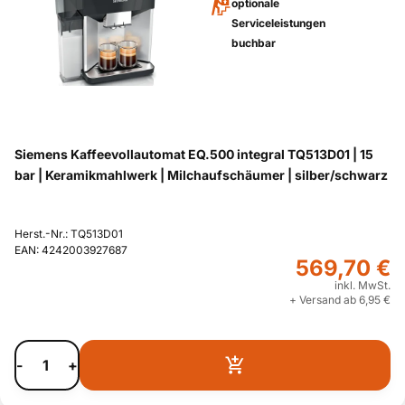
optionale
Serviceleistungen
buchbar
Siemens Kaffeevollautomat EQ.500 integral TQ513D01 | 15
bar | Keramikmahlwerk | Milchaufschäumer | silber/schwarz
Herst.-Nr.: TQ513D01
EAN: 4242003927687
569,70 €
inkl. MwSt.
+ Versand ab 6,95 €
-
+