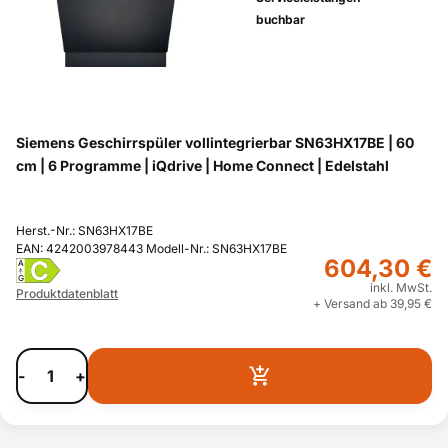
buchbar
Siemens Geschirrspüler vollintegrierbar SN63HX17BE | 60
cm | 6 Programme | iQdrive | Home Connect | Edelstahl
Herst.-Nr.: SN63HX17BE
EAN: 4242003978443 Modell-Nr.: SN63HX17BE
604,30 €
C
A
G
inkl. MwSt.
Produktdatenblatt
+ Versand ab 39,95 €
-
+