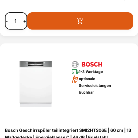
-
+
1-3 Werktage
optionale
Serviceleistungen
buchbar
Bosch Geschirrspüler teilintegriert SMI2HTS06E | 60 cm | 13
Maßgedecke | Energieklasse C | 46 dB | Edelstahl