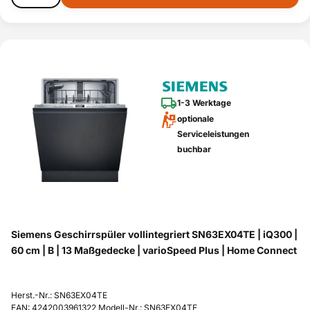
1-3 Werktage
optionale
Serviceleistungen
buchbar
Siemens Geschirrspüler vollintegriert SN63EX04TE | iQ300 |
60 cm | B | 13 Maßgedecke | varioSpeed Plus | Home Connect
Herst.-Nr.: SN63EX04TE
EAN: 4242003961322 Modell-Nr.: SN63EX04TE