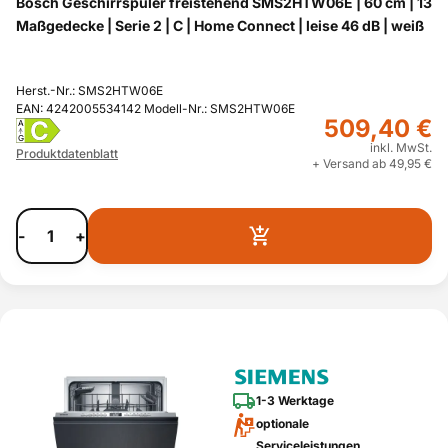
Bosch Geschirrspüler freistehend SMS2HTW06E | 60 cm | 13
Maßgedecke | Serie 2 | C | Home Connect | leise 46 dB | weiß
Herst.-Nr.: SMS2HTW06E
EAN: 4242005534142 Modell-Nr.: SMS2HTW06E
509,40 €
C
A
G
inkl. MwSt.
Produktdatenblatt
+ Versand ab 49,95 €
-
+
1-3 Werktage
optionale
Serviceleistungen