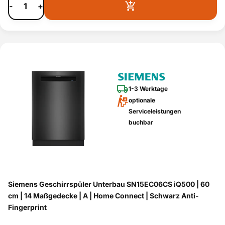
-
+
Besteckk
orb
smart erklärt
1-3 Werktage
optionale
Serviceleistungen
buchbar
Siemens Geschirrspüler Unterbau SN15EC06CS iQ500 | 60
cm | 14 Maßgedecke | A | Home Connect | Schwarz Anti-
Fingerprint