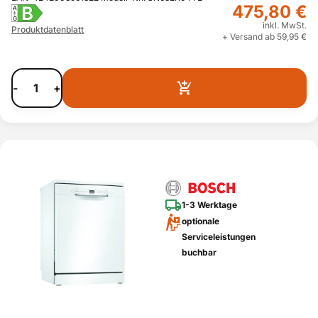
475,80 €
B
A
G
inkl. MwSt.
Produktdatenblatt
+ Versand ab 59,95 €
-
+
1-3 Werktage
optionale
Serviceleistungen
buchbar