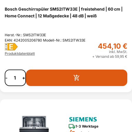
Bosch Geschirrspüler SMS2ITW33E | freistehend | 60 cm |
Home Connect | 12 Maßgedecke | 48 dB | weiß
Herst.-Nr.: SMS2ITW33E
EAN: 4242005206780 Modell-Nr.: SMS2ITW33E
454,10 €
E
A
G
inkl. MwSt.
Produktdatenblatt
+ Versand ab 59,95 €
-
+
1-3 Werktage