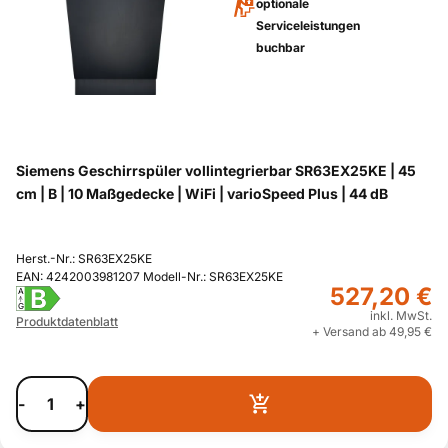
optionale
Serviceleistungen
buchbar
Siemens Geschirrspüler vollintegrierbar SR63EX25KE | 45
cm | B | 10 Maßgedecke | WiFi | varioSpeed Plus | 44 dB
Herst.-Nr.: SR63EX25KE
EAN: 4242003981207 Modell-Nr.: SR63EX25KE
527,20 €
B
A
G
inkl. MwSt.
Produktdatenblatt
+ Versand ab 49,95 €
-
+