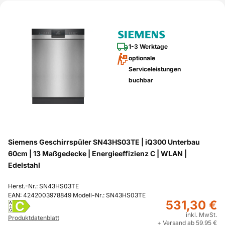
1-3 Werktage
optionale
Serviceleistungen
buchbar
Siemens Geschirrspüler SN43HS03TE | iQ300 Unterbau
60cm | 13 Maßgedecke | Energieeffizienz C | WLAN |
Edelstahl
Herst.-Nr.: SN43HS03TE
EAN: 4242003978849 Modell-Nr.: SN43HS03TE
531,30 €
C
A
G
inkl. MwSt.
Produktdatenblatt
+ Versand ab 59,95 €