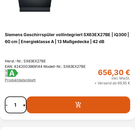
Siemens Geschirrspüler vollintegriert SX63EX27BE | iQ300 |
60 cm | Energieklasse A | 13 Maßgedecke | 42 dB
Herst.-Nr.: SX63EX27BE
EAN: 4242003969144 Modell-Nr.: SX63EX27BE
656,30 €
A
A
G
inkl. MwSt.
Produktdatenblatt
+ Versand ab 69,95 €
-
+