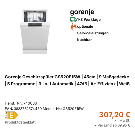
1-3 Werktage
optionale
Serviceleistungen
buchbar
Gorenje Geschirrspüler GS520E15W | 45cm | 9 Maßgedecke
| 5 Programme | 3-in-1 Automatik | 47dB | A+ Effizienz | Weiß
Herst.-Nr.: 740036
EAN: 3838782574450 Modell-Nr.: GS520E15W
307,20 €
E
A
G
inkl. MwSt.
Produktdatenblatt
+ Versand ab 69,95 €