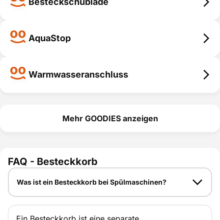
Besteckschublade
Besteckschublade
Bestecksch
AquaStop
ublade
AquaStop
smart erklärt
AquaStop
Warmwasseranschluss
smart erklärt
Warmwasseranschluss
Warmwasse
Mehr GOODIES anzeigen
ranschluss
smart erklärt
FAQ - Besteckkorb
Was ist ein Besteckkorb bei Spülmaschinen?
Ein Besteckkorb ist eine separate