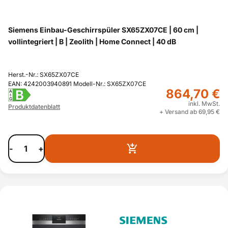
Siemens Einbau-Geschirrspüler SX65ZX07CE | 60 cm |
vollintegriert | B | Zeolith | Home Connect | 40 dB
Herst.-Nr.: SX65ZX07CE
EAN: 4242003940891 Modell-Nr.: SX65ZX07CE
864,70 €
B
A
G
inkl. MwSt.
Produktdatenblatt
+ Versand ab 69,95 €
-
+