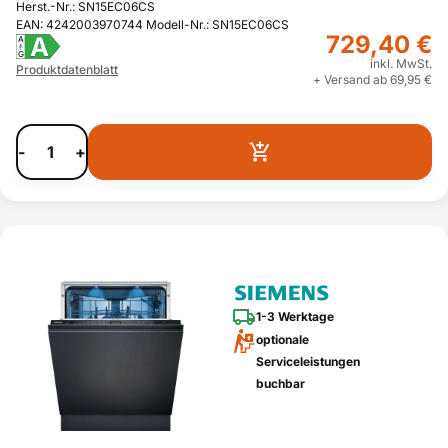
Herst.-Nr.: SN15EC06CS
EAN: 4242003970744 Modell-Nr.: SN15EC06CS
729,40 €
A
A
G
inkl. MwSt.
Produktdatenblatt
+ Versand ab 69,95 €
-
+
1-3 Werktage
optionale
Serviceleistungen
buchbar