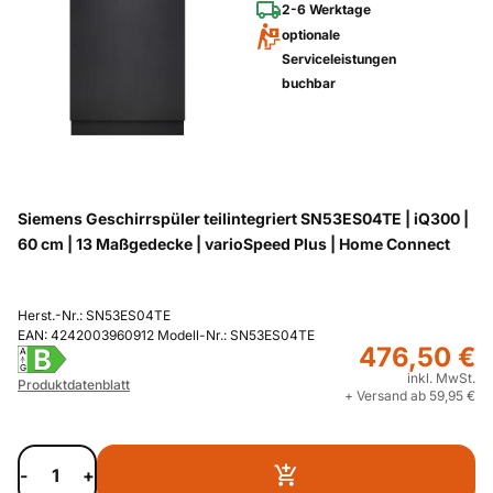
2-6 Werktage
optionale
Serviceleistungen
buchbar
Siemens Geschirrspüler teilintegriert SN53ES04TE | iQ300 |
60 cm | 13 Maßgedecke | varioSpeed Plus | Home Connect
Herst.-Nr.: SN53ES04TE
EAN: 4242003960912 Modell-Nr.: SN53ES04TE
476,50 €
B
A
G
inkl. MwSt.
Produktdatenblatt
+ Versand ab 59,95 €
-
+