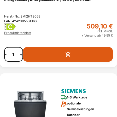
Herst.-Nr.: SMI2HTS06E
EAN: 4242005534166
509,10 €
C
A
G
inkl. MwSt.
Produktdatenblatt
+ Versand ab 49,95 €
-
+
1-3 Werktage
optionale
Serviceleistungen
buchbar