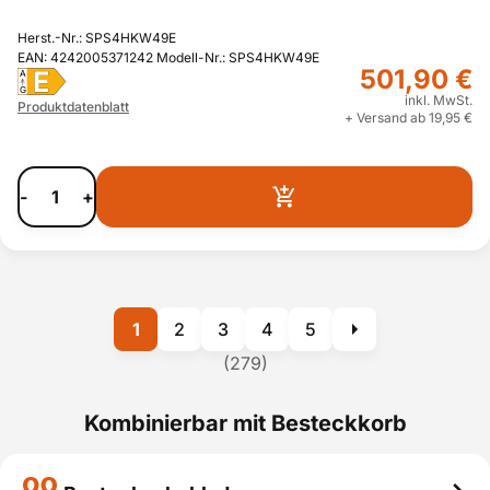
Herst.-Nr.: SPS4HKW49E
EAN: 4242005371242 Modell-Nr.: SPS4HKW49E
501,90 €
E
A
G
inkl. MwSt.
Produktdatenblatt
+ Versand ab 19,95 €
-
+
1
2
3
4
5
(279)
Kombinierbar mit Besteckkorb