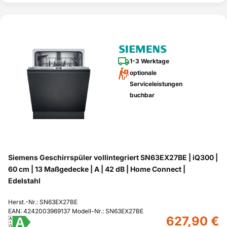
1-3 Werktage
optionale
Serviceleistungen
buchbar
Siemens Geschirrspüler vollintegriert SN63EX27BE | iQ300 |
60 cm | 13 Maßgedecke | A | 42 dB | Home Connect |
Edelstahl
Herst.-Nr.: SN63EX27BE
EAN: 4242003969137 Modell-Nr.: SN63EX27BE
627,90 €
A
A
G