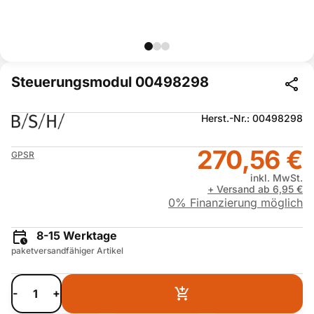
Steuerungsmodul 00498298
Herst.-Nr.: 00498298
270,56 €
GPSR
inkl. MwSt.
+ Versand ab 6,95 €
0% Finanzierung möglich
8-15 Werktage
paketversandfähiger Artikel
-
+