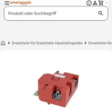
0
Suche
Ersatzteile für Ersatzteile Haushaltsgeräte
Ersatzteile f
Home