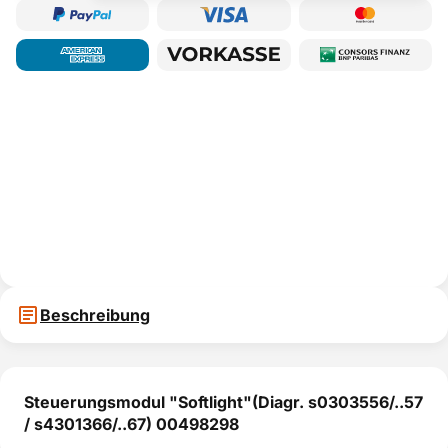
Beschreibung
Steuerungsmodul "Softlight"(Diagr. s0303556/..57
/ s4301366/..67) 00498298