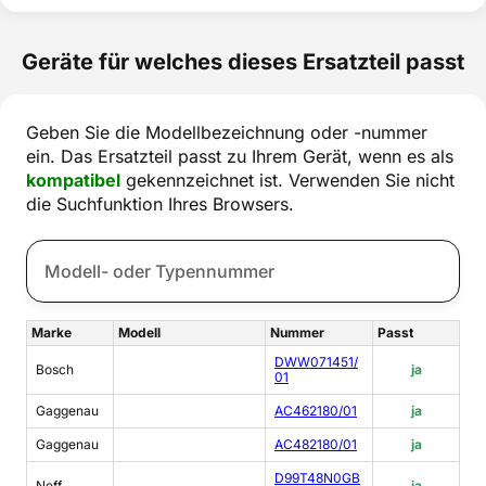
Geräte für welches dieses Ersatzteil passt
Geben Sie die Modellbezeichnung oder -nummer
ein. Das Ersatzteil passt zu Ihrem Gerät, wenn es als
kompatibel
gekennzeichnet ist. Verwenden Sie nicht
die Suchfunktion Ihres Browsers.
Marke
Modell
Nummer
Passt
DWW071451/
Bosch
ja
01
Gaggenau
AC462180/01
ja
Gaggenau
AC482180/01
ja
D99T48N0GB
Neff
ja