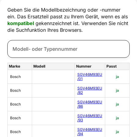
Geben Sie die Modellbezeichnung oder -nummer
ein. Das Ersatzteil passt zu Ihrem Gerät, wenn es als
kompatibel
gekennzeichnet ist. Verwenden Sie nicht
die Suchfunktion Ihres Browsers.
Marke
Modell
Nummer
Passt
SGV46M93EU
Bosch
ja
/01
SGV46M93EU
Bosch
ja
/82
SGV46M93EU
Bosch
ja
/86
SGV46M93EU
Bosch
ja
/93
SGV46M93EU
Bosch
ja
/94