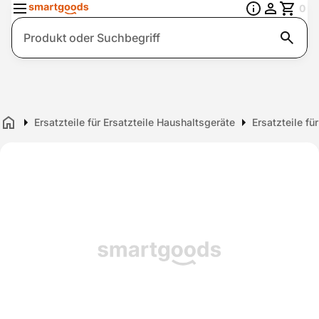
0
Suche
Ersatzteile für Ersatzteile Haushaltsgeräte
Ersatzteile fü
Home