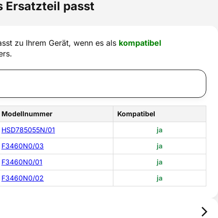
 Ersatzteil passt
sst zu Ihrem Gerät, wenn es als
kompatibel
ers.
Modellnummer
Kompatibel
HSD785055N/01
ja
F3460N0/03
ja
F3460N0/01
ja
F3460N0/02
ja