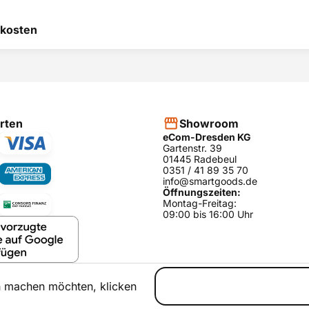
 hilft uns, uns ständig zu
kosten
 und anderen Kunden bei
heidung zu helfen.
RODUKT BEWERTEN
hier
rten
Showroom
eCom-Dresden KG
Gartenstr. 39
01445 Radebeul
0351 / 41 89 35 70
info@smartgoods.de
Öffnungszeiten:
Montag-Freitag:
09:00 bis 16:00 Uhr
h machen möchten, klicken