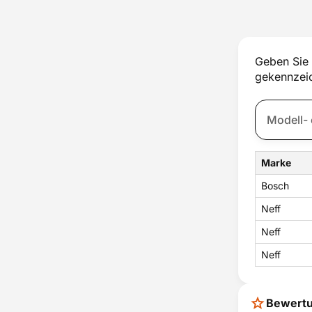
Thermostat
Tür
Türschloss
Ventilator
Geben Sie 
Wassertank
gekennzeic
Zubehör
Zündung
Marke
Bosch
Neff
Neff
Neff
Bewert