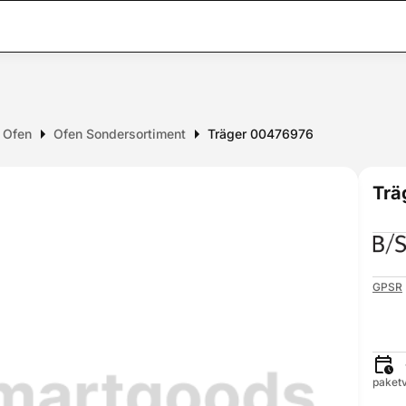
r Ofen
Ofen Sondersortiment
Träger 00476976
Trä
GPSR
paketv