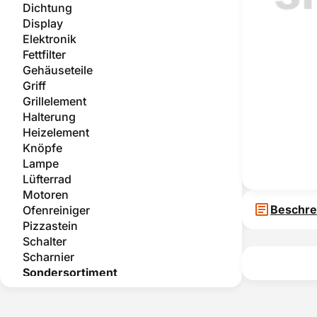
Dichtung
Display
Elektronik
Fettfilter
Gehäuseteile
Griff
Grillelement
Halterung
Heizelement
Knöpfe
Lampe
Lüfterrad
Motoren
Beschre
Ofenreiniger
Pizzastein
Schalter
Scharnier
Sondersortiment
Teleskopauszug
Temperatursensor