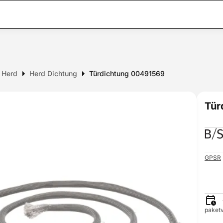
r Herd
Herd Dichtung
Türdichtung 00491569
Tür
GPSR
paketv