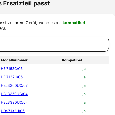
 Ersatzteil passt
sst zu Ihrem Gerät, wenn es als
kompatibel
ers.
Modellnummer
Kompatibel
HEI7152C/05
ja
HEI7132U/05
ja
HBL3360UC/07
ja
HBL3350UC/04
ja
HBL3320UC/04
ja
HDS7132U/06
ja