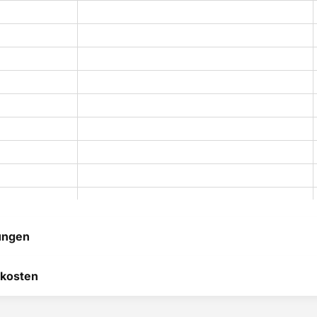
ungen
 hilft uns, uns ständig zu
kosten
 und anderen Kunden bei
heidung zu helfen.