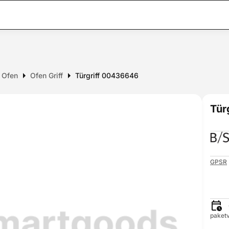
r Ofen
Ofen Griff
Türgriff 00436646
Tür
GPSR
paketv