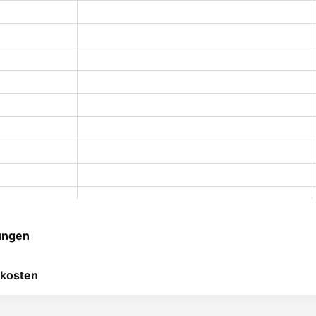
ungen
 hilft uns, uns ständig zu
kosten
 und anderen Kunden bei
heidung zu helfen.