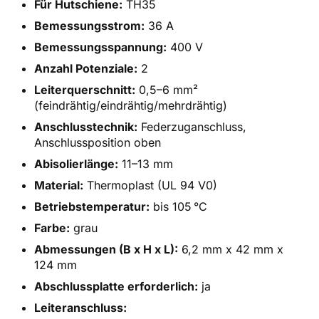
Für Hutschiene:
TH35
Bemessungsstrom:
36 A
Bemessungsspannung:
400 V
Anzahl Potenziale:
2
Leiterquerschnitt:
0,5–6 mm²
(feindrähtig/eindrähtig/mehrdrähtig)
Anschlusstechnik:
Federzuganschluss,
Anschlussposition oben
Abisolierlänge:
11–13 mm
Material:
Thermoplast (UL 94 V0)
Betriebstemperatur:
bis 105 °C
Farbe:
grau
Abmessungen (B x H x L):
6,2 mm x 42 mm x
124 mm
Abschlussplatte erforderlich:
ja
Leiteranschluss: