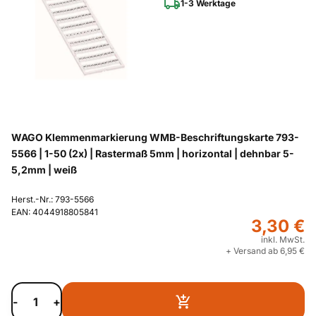
1-3 Werktage
WAGO Klemmenmarkierung WMB-Beschriftungskarte 793-
5566 | 1-50 (2x) | Rastermaß 5mm | horizontal | dehnbar 5-
5,2mm | weiß
Herst.-Nr.: 793-5566
EAN: 4044918805841
3,30 €
inkl. MwSt.
+ Versand ab 6,95 €
-
+