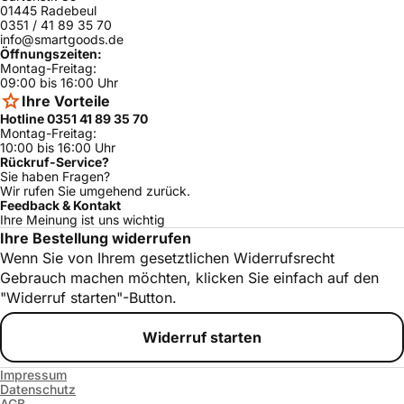
01445 Radebeul
SHX33M02U
0351 / 41 89 35 70
Bosch
ja
C/53
info@smartgoods.de
Öffnungszeiten:
SHE43F12UC/
Montag-Freitag:
Bosch
ja
56
09:00 bis 16:00 Uhr
Ihre Vorteile
SHE33P06UC
Bosch
ja
/56
Hotline 0351 41 89 35 70
Montag-Freitag:
SHX45P02UC
10:00 bis 16:00 Uhr
Bosch
ja
/57
Rückruf-Service?
Sie haben Fragen?
SHE55M12UC
Wir rufen Sie umgehend zurück.
Bosch
ja
/59
Feedback & Kontakt
Ihre Meinung ist uns wichtig
SHX45P01UC
Bosch
ja
Ihre Bestellung widerrufen
/58
Wenn Sie von Ihrem gesetztlichen Widerrufsrecht
SHX45P05UC
Bosch
ja
Gebrauch machen möchten, klicken Sie einfach auf den
/58
"Widerruf starten"-Button.
SHX45P02UC
Bosch
ja
/58
Widerruf starten
SHX45P06UC
Bosch
ja
/57
Impressum
SHX45L05UC
Datenschutz
Bosch
ja
/58
AGB