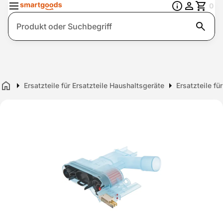
0
Suche
Ersatzteile für Ersatzteile Haushaltsgeräte
Ersatzteile fü
Home