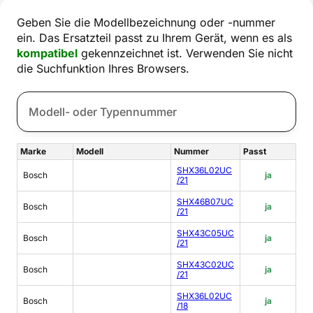
Geben Sie die Modellbezeichnung oder -nummer
ein. Das Ersatzteil passt zu Ihrem Gerät, wenn es als
kompatibel
gekennzeichnet ist. Verwenden Sie nicht
die Suchfunktion Ihres Browsers.
Marke
Modell
Nummer
Passt
SHX36L02UC
Bosch
ja
/21
SHX46B07UC
Bosch
ja
/21
SHX43C05UC
Bosch
ja
/21
SHX43C02UC
Bosch
ja
/21
SHX36L02UC
Bosch
ja
/18