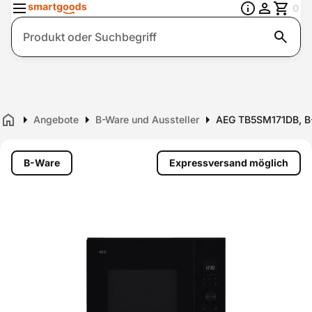
0
Suche
Angebote
B-Ware und Aussteller
AEG TB5SM171DB, B
Home
B-Ware
Expressversand möglich