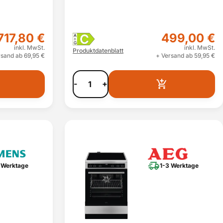
717,80 €
499,00 €
C
A
G
inkl. MwSt.
inkl. MwSt.
Produktdatenblatt
rsand ab 69,95 €
+ Versand ab 59,95 €
-
+
 Werktage
1-3 Werktage