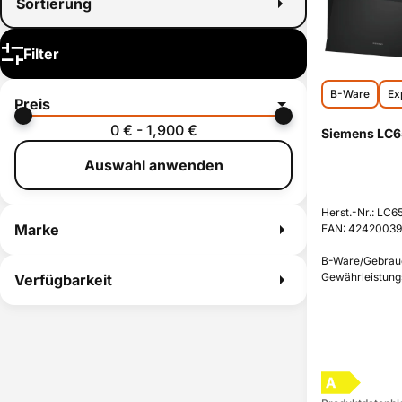
Sortierung
Filter
B-Ware
Ex
Preis
0 € - 1,900 €
Siemens LC6
Auswahl anwenden
Herst.-Nr.: LC
Marke
EAN: 42420039
B-Ware/Gebrauch
Gewährleistungs
Verfügbarkeit
A