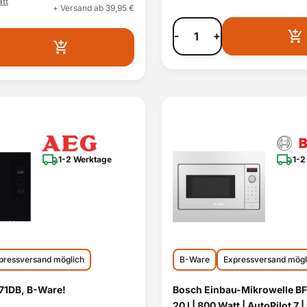
tt
+ Versand ab 39,95 €
-
+
1-2 Werktage
1-2
pressversand möglich
B-Ware
Expressversand mögl
1DB, B-Ware!
Bosch Einbau-Mikrowelle 
20 l | 800 Watt | AutoPilot 7 