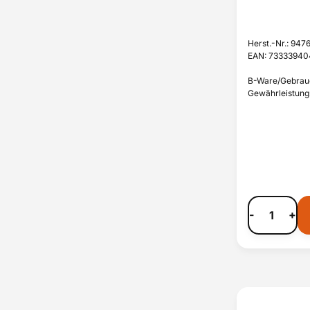
Herst.-Nr.: 94
EAN: 7333394
B-Ware/Gebrauch
Gewährleistungs
-
+