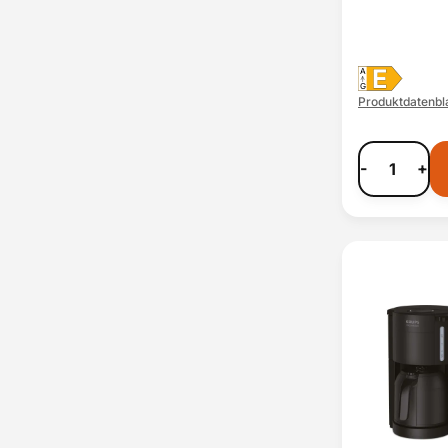
E
A
G
Produktdatenbla
-
+