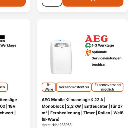
 Werktage
1-3 Werktage
optionale
Serviceleistungen
buchbar
B-
Expressversand
ich
Versandkostenfrei
Ware
möglich
ttensäge
AEG Mobile Klimaanlage K 22 A |
00 | 18V
Monoblock | 2,2 kW | Entfeuchter | für 27
chwert |
m² | Fernbedienung | Timer | Rollen | Weiß
(B-Ware)
Herst.-Nr.: 238968