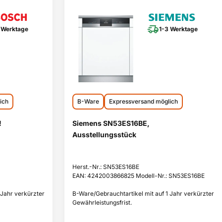
 Werktage
1-3 Werktage
ich
B-Ware
Expressversand möglich
!
Siemens SN53ES16BE,
Ausstellungsstück
Herst.-Nr.: SN53ES16BE
EAN: 4242003866825 Modell-Nr.: SN53ES16BE
 Jahr verkürzter
B-Ware/Gebrauchtartikel mit auf 1 Jahr verkürzter
Gewährleistungsfrist.