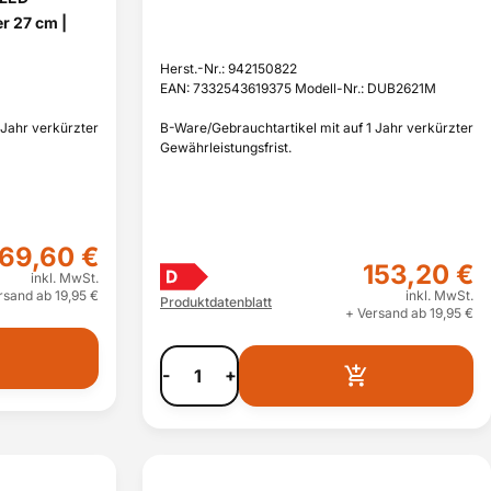
r 27 cm |
Herst.-Nr.: 942150822
EAN: 7332543619375 Modell-Nr.: DUB2621M
 Jahr verkürzter
B-Ware/Gebrauchtartikel mit auf 1 Jahr verkürzter
Gewährleistungsfrist.
169,60 €
153,20 €
D
inkl. MwSt.
rsand ab 19,95 €
inkl. MwSt.
Produktdatenblatt
+ Versand ab 19,95 €
-
+