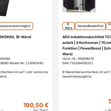
B-
E
pressversand möglich
Versandkostenfrei
Ware
5KDK60, (B-Ware)
AEG Induktionskochfeld TO
autark | 4 Kochzonen | 70 cm
Funktion | PowerBoost | Sch
Ware)
65KDK60
Herst.-Nr.: 949598278
36580 Modell-Nr.: LC65KDK60
EAN: 7333394062372
tartikel mit auf 1 Jahr verkürzter
B-Ware/Gebrauchtartikel mit auf 1
frist.
Gewährleistungsfrist.
190,50 €
inkl. MwSt.
+ Ve