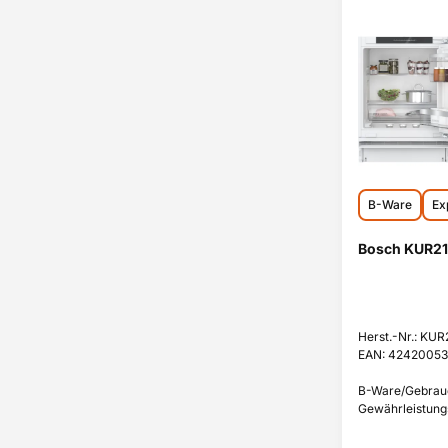
B-Ware
Ex
Bosch KUR21
Herst.-Nr.: KU
EAN: 42420053
B-Ware/Gebrauch
Gewährleistungs