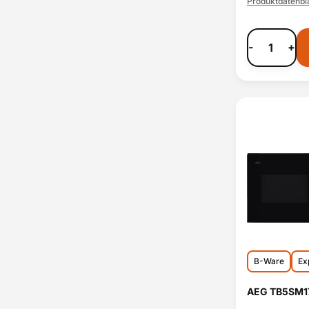
Produktdatenbla
-
+
B-Ware
Ex
AEG TB5SM17