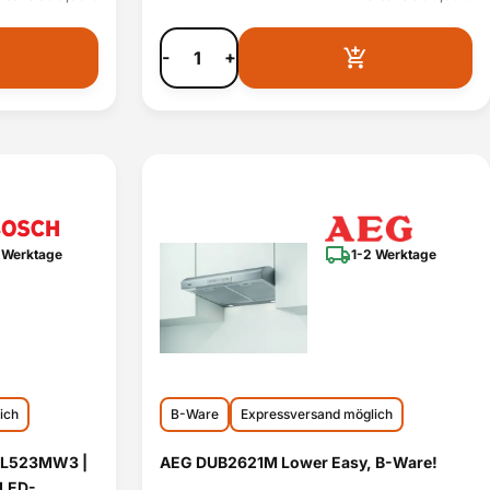
-
+
 Werktage
1-2 Werktage
ich
B-Ware
Expressversand möglich
BFL523MW3 |
AEG DUB2621M Lower Easy, B-Ware!
| LED-