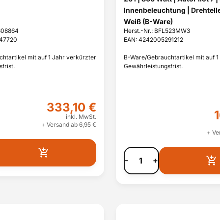
Innenbeleuchtung | Drehtelle
Weiß (B-Ware)
7608864
Herst.-Nr.: BFL523MW3
047720
EAN: 4242005291212
tartikel mit auf 1 Jahr verkürzter
B-Ware/Gebrauchtartikel mit auf 1
frist.
Gewährleistungsfrist.
333,10 €
inkl. MwSt.
+ Versand ab 6,95 €
+ Ve
-
+