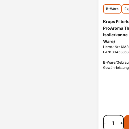
B-Ware
Ex
Krups Filte
ProAroma Ther
Isolierkanne 
Ware)
Herst.-Nr.: KM
EAN: 30453863
B-Ware/Gebrauch
Gewährleistungs
-
+