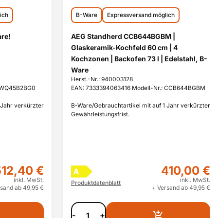
ich
B-Ware
Expressversand möglich
re!
AEG Standherd CCB644BGBM |
Glaskeramik-Kochfeld 60 cm | 4
Kochzonen | Backofen 73 l | Edelstahl, B-
Ware
Herst.-Nr.: 940003128
: WQ45B2BG0
EAN: 7333394063416 Modell-Nr.: CCB644BGBM
 Jahr verkürzter
B-Ware/Gebrauchtartikel mit auf 1 Jahr verkürzter
Gewährleistungsfrist.
512,40 €
410,00 €
A
inkl. MwSt.
inkl. MwSt.
Produktdatenblatt
sand ab 49,95 €
+ Versand ab 49,95 €
-
+