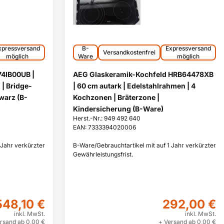
xpressversand
B-
Expressversand
Versandkostenfrei
möglich
Ware
möglich
74IB00UB |
AEG Glaskeramik-Kochfeld HRB64478XB
 | Bridge-
| 60 cm autark | Edelstahlrahmen | 4
warz (B-
Kochzonen | Bräterzone |
Kindersicherung (B-Ware)
Herst.-Nr.: 949 492 640
EAN: 7333394020006
 Jahr verkürzter
B-Ware/Gebrauchtartikel mit auf 1 Jahr verkürzter
Gewährleistungsfrist.
548,10 €
292,00 €
inkl. MwSt.
inkl. MwSt.
rsand ab 0,00 €
+ Versand ab 0,00 €