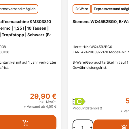
pressversand möglich
B-Ware
Expressversand mögl
rkaffeemaschine KM303810
Siemens WQ45B2BG0, B-Wa
mo | 1,25 l | 10 Tassen |
| Tropfstopp | Schwarz (B-
3038
Herst.-Nr.: WQ45B2BG0
80138
EAN: 4242003922170 Modell-Nr.
tartikel mit auf 1 Jahr verkürzter
B-Ware/Gebrauchtartikel mit auf 1
frist.
Gewährleistungsfrist.
29,90 €
C
A
inkl. MwSt.
G
+ Versand ab 4,50 €
Produktdatenblatt
+ Ver
-
+