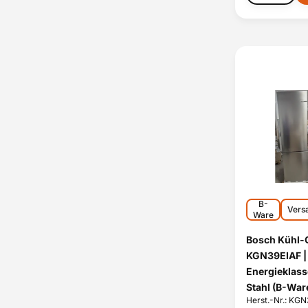
B-
Vers
Ware
Bosch Kühl-
KGN39EIAF | N
Energieklasse
Stahl (B-War
Herst.-Nr.: KG