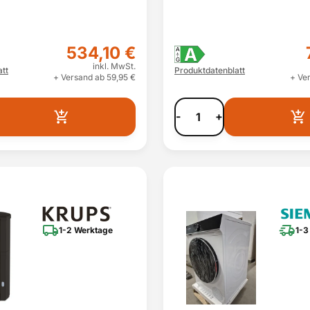
534,10 €
A
A
G
inkl. MwSt.
tt
Produktdatenblatt
+ Versand ab 59,95 €
+ Ve
-
+
1-2 Werktage
1-3