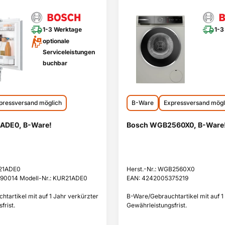
1-3 Werktage
1-3
optionale
Serviceleistungen
buchbar
pressversand möglich
B-Ware
Expressversand mögl
ADE0, B-Ware!
Bosch WGB2560X0, B-Ware
R21ADE0
Herst.-Nr.: WGB2560X0
90014 Modell-Nr.: KUR21ADE0
EAN: 4242005375219
tartikel mit auf 1 Jahr verkürzter
B-Ware/Gebrauchtartikel mit auf 1
frist.
Gewährleistungsfrist.