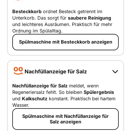
Besteckkorb
ordnet Besteck getrennt im
Unterkorb. Das sorgt für
saubere Reinigung
Besteckkorb
und leichteres Ausräumen. Praktisch für mehr
Ordnung im Spülalltag.
smart erklärt
Spülmaschine mit Besteckkorb anzeigen
Nachfüllanzeige für Salz
Nachfüllanzeige für Salz
meldet, wenn
Regeneriersalz fehlt. So bleiben
Spülergebnis
Nachfüllanz
und
Kalkschutz
konstant. Praktisch bei hartem
eige für Salz
Wasser.
smart erklärt
Spülmaschine mit Nachfüllanzeige für
Salz anzeigen