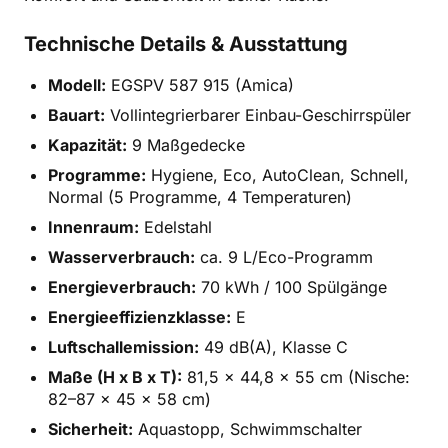
Technische Details & Ausstattung
Modell:
EGSPV 587 915 (Amica)
Bauart:
Vollintegrierbarer Einbau-Geschirrspüler
Kapazität:
9 Maßgedecke
Programme:
Hygiene, Eco, AutoClean, Schnell,
Normal (5 Programme, 4 Temperaturen)
Innenraum:
Edelstahl
Wasserverbrauch:
ca. 9 L/Eco-Programm
Energieverbrauch:
70 kWh / 100 Spülgänge
Energieeffizienzklasse:
E
Luftschallemission:
49 dB(A), Klasse C
Maße (H x B x T):
81,5 x 44,8 x 55 cm (Nische:
82–87 x 45 x 58 cm)
Sicherheit:
Aquastopp, Schwimmschalter