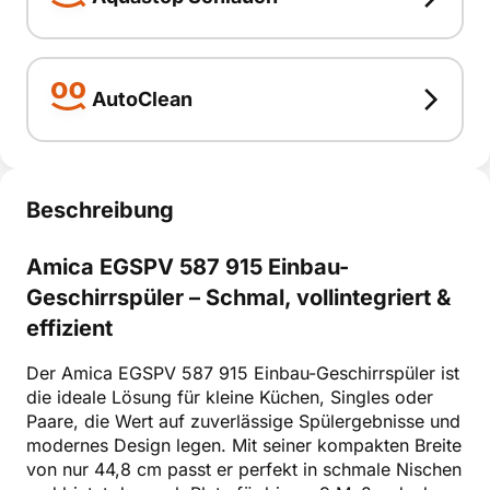
fähig
Aquastop Schlauch
smart erklärt
Aquastop
AutoClean
Schlauch
AutoClean
smart erklärt
AutoClean
sauberes Geschirr
smart erklärt
Beschreibung
Amica EGSPV 587 915 Einbau-
Geschirrspüler – Schmal, vollintegriert &
effizient
Der Amica EGSPV 587 915 Einbau-Geschirrspüler ist
die ideale Lösung für kleine Küchen, Singles oder
Paare, die Wert auf zuverlässige Spülergebnisse und
modernes Design legen. Mit seiner kompakten Breite
von nur 44,8 cm passt er perfekt in schmale Nischen