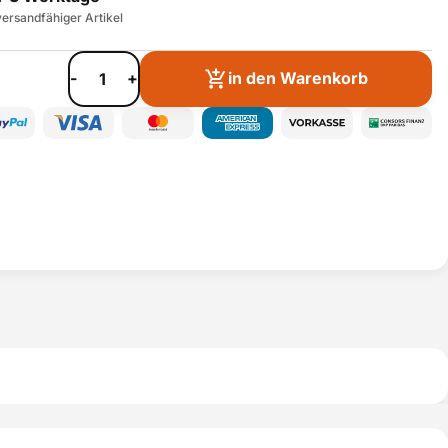
ersandfähiger Artikel
-
+
in den Warenkorb