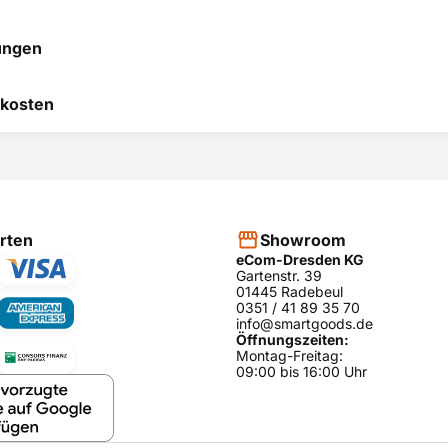
ungen
 hilft uns, uns ständig zu
kosten
 und anderen Kunden bei
heidung zu helfen.
RODUKT BEWERTEN
hier
rten
Showroom
eCom-Dresden KG
Gartenstr. 39
01445 Radebeul
0351 / 41 89 35 70
info@smartgoods.de
Öffnungszeiten:
Montag-Freitag:
09:00 bis 16:00 Uhr