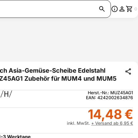
0
ch Asia-Gemüse-Scheibe Edelstahl
45AG1 Zubehör für MUM4 und MUM5
Herst.-Nr.: MUZ45AG1
EAN: 4242002634876
14,48 €
inkl. MwSt.
+ Versand ab 6,95 €
1-3 Werktage