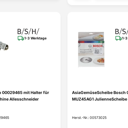
1-3 Werktage
1-3
 00029465 mit Halter für
AsiaGemüseScheibe Bosch
ine Allesschneider
MUZ45AG1 JulienneScheibe
029465
Herst.-Nr.: 00573025