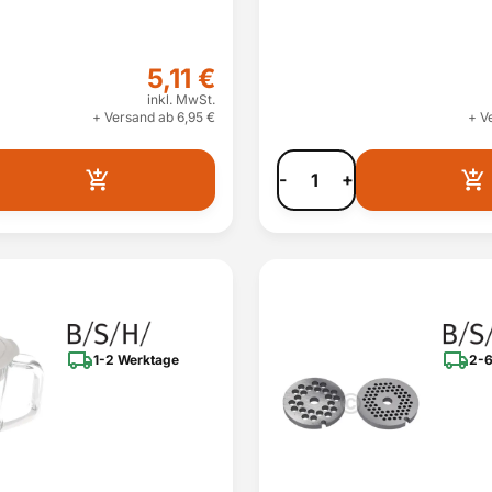
5,11 €
inkl. MwSt.
+ Versand ab 6,95 €
+ V
-
+
1-2 Werktage
2-6