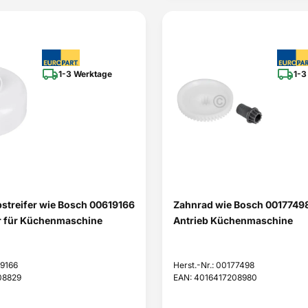
1-3 Werktage
1-3
streifer wie Bosch 00619166
Zahnrad wie Bosch 00177498 
r für Küchenmaschine
Antrieb Küchenmaschine
19166
Herst.-Nr.: 00177498
08829
EAN: 4016417208980