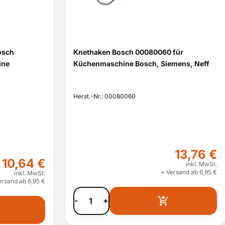
osch
Knethaken Bosch 00080060 für
ine
Küchenmaschine Bosch, Siemens, Neff
Herst.-Nr.: 00080060
13,76 €
10,64 €
inkl. MwSt.
+ Versand ab 6,95 €
inkl. MwSt.
ersand ab 6,95 €
-
+