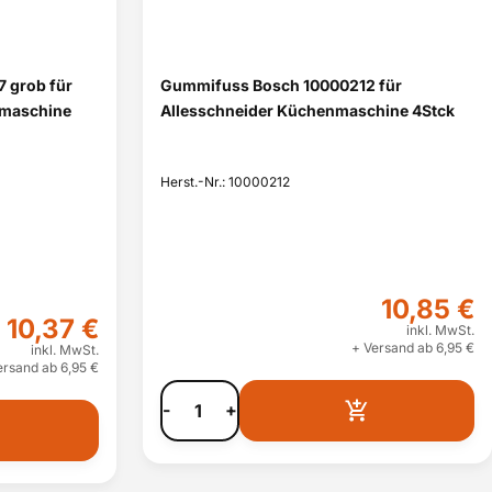
 grob für
Gummifuss Bosch 10000212 für
nmaschine
Allesschneider Küchenmaschine 4Stck
Herst.-Nr.: 10000212
10,85 €
10,37 €
inkl. MwSt.
+ Versand ab 6,95 €
inkl. MwSt.
ersand ab 6,95 €
-
+