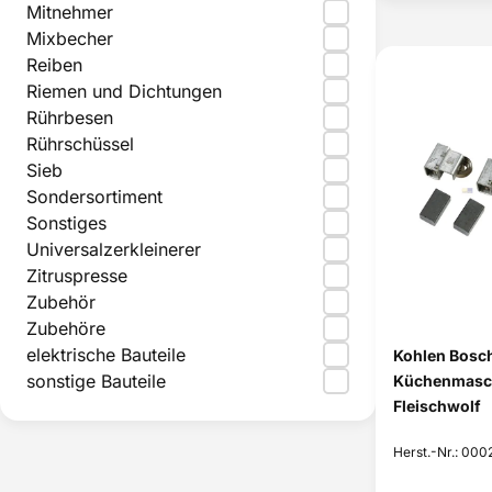
Mitnehmer
Mixbecher
Reiben
Riemen und Dichtungen
Rührbesen
Rührschüssel
Sieb
Sondersortiment
Sonstiges
Universalzerkleinerer
Zitruspresse
Zubehör
Zubehöre
elektrische Bauteile
Kohlen Bosch
sonstige Bauteile
Küchenmasch
Fleischwolf
Herst.-Nr.: 00