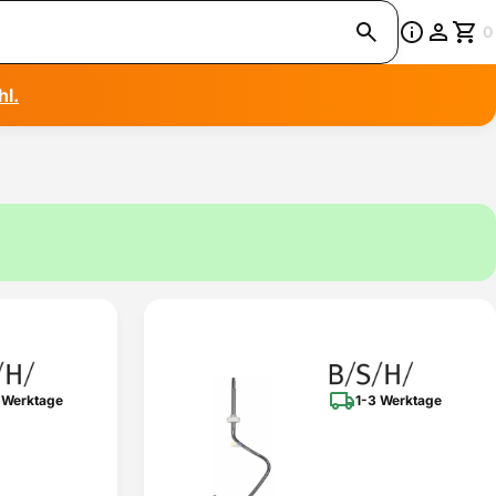
0
hl.
 Werktage
1-3 Werktage