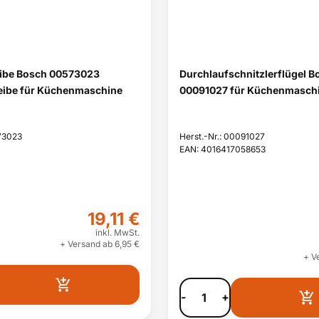
ibe Bosch 00573023
Durchlaufschnitzlerflügel B
ibe für Küchenmaschine
00091027 für Küchenmasch
573023
Herst.-Nr.: 00091027
EAN: 4016417058653
19,11 €
inkl. MwSt.
+ Versand ab 6,95 €
+ V
-
+