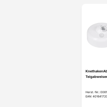
KnethakenAb
Teigabweise
Herst.-Nr.: 006
EAN: 40164172