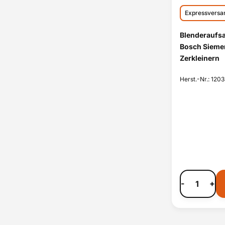
Expressversa
Blenderaufs
Bosch Sieme
Zerkleinern
Herst.-Nr.: 120
-
+