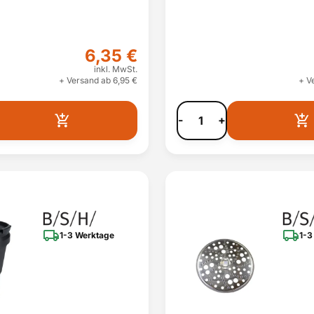
6,35 €
inkl. MwSt.
+ Versand ab 6,95 €
+ V
-
+
1-3 Werktage
1-3