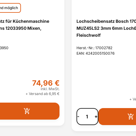
nd möglich
atz für Küchenmaschine
Lochscheibensatz Bosch 17
ns 12033950 Mixen,
MUZ45LS2 3mm 6mm LochØ
Fleischwolf
33950
Herst.-Nr.: 17002782
EAN: 4242005150076
74,96 €
inkl. MwSt.
+ Versand ab 6,95 €
+ V
-
+