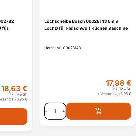
002782
Lochscheibe Bosch 00028143 6mm
 für
LochØ für Fleischwolf Küchenmaschine
Herst.-Nr.: 00028143
17,98 €
18,63 €
inkl. MwSt.
+ Versand ab 6,95 €
inkl. MwSt.
ersand ab 6,95 €
-
+