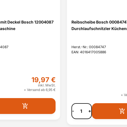
 mit Deckel Bosch 12004087
Reibscheibe Bosch 00084747
aschine
Durchlaufschnitzler Küche
04087
Herst.-Nr.: 00084747
EAN: 4016417005886
19,97 €
inkl. MwSt.
+ Versand ab 6,95 €
+ V
-
+