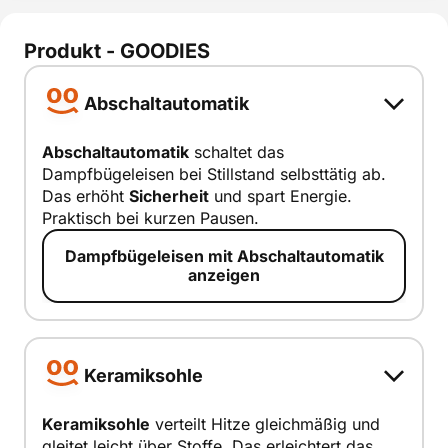
Produkt - GOODIES
Abschaltautomatik
Abschaltautomatik
schaltet das
Dampfbügeleisen bei Stillstand selbsttätig ab.
Abschaltaut
Das erhöht
Sicherheit
und spart Energie.
omatik
Praktisch bei kurzen Pausen.
smart erklärt
Dampfbügeleisen mit Abschaltautomatik
anzeigen
Keramiksohle
Keramiksohle
verteilt Hitze gleichmäßig und
gleitet leicht über Stoffe. Das erleichtert das