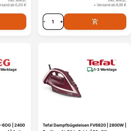
inkl. MwSt.
inkl. MwSt.
rsand ab 0,00 €
+ Versand ab 6,95 €
-
+
 Werktage
1-3 Werktage
-6OG | 2400
Tefal Dampfbügeleisen FV6820 | 2800W |