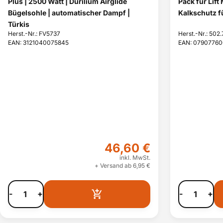
Plus | 2500 Watt | Durilium Airglide
Pack für Lift
Bügelsohle | automatischer Dampf |
Kalkschutz f
Türkis
Herst.-Nr.: FV5737
Herst.-Nr.: 502
EAN: 3121040075845
EAN: 07907760
46,60 €
inkl. MwSt.
+ Versand ab 6,95 €
-
+
-
+