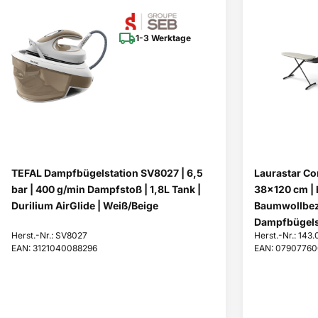
1-3 Werktage
TEFAL Dampfbügelstation SV8027 | 6,5
Laurastar Co
bar | 400 g/min Dampfstoß | 1,8L Tank |
38x120 cm | 
Durilium AirGlide | Weiß/Beige
Baumwollbezu
Dampfbügels
Herst.-Nr.: SV8027
Herst.-Nr.: 143
EAN: 3121040088296
EAN: 0790776