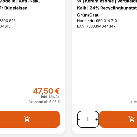
 Modelle | Anti-Kalk,
W | Keramiksohle | Vertikald
ür Bügeleisen
Kalk | 24% Recyclingkunststo
Grün/Grau
.7800.525
Herst.-Nr.: 950 014 710
04813
EAN: 7333394044347
47,50 €
inkl. MwSt.
+ Versand ab 6,95 €
+ V
-
+