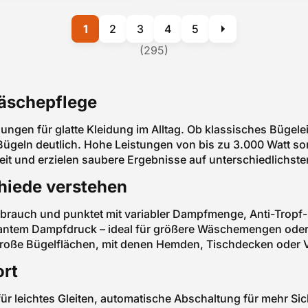
1
2
3
4
5
(295)
Wäschepflege
ösungen für glatte Kleidung im Alltag. Ob klassisches Büg
 Bügeln deutlich. Hohe Leistungen von bis zu 3.000 Watt s
eit und erzielen saubere Ergebnisse auf unterschiedlichsten
hiede verstehen
Gebrauch und punktet mit variabler Dampfmenge, Anti-Tropf
tantem Dampfdruck – ideal für größere Wäschemengen oder
roße Bügelflächen, mit denen Hemden, Tischdecken oder V
ort
für leichtes Gleiten, automatische Abschaltung für mehr S