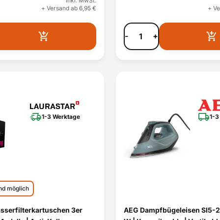
inkl. MwSt.
+ Versand ab 6,95 €
+ Ve
-
+
1-3 Werktage
1-3
nd möglich
sserfilterkartuschen 3er
AEG Dampfbügeleisen SI5-2