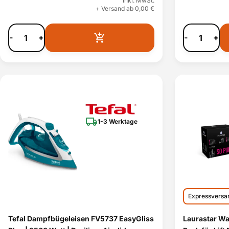
inkl. MwSt.
+ Versand ab 0,00 €
-
+
-
+
1-3 Werktage
Expressversa
Tefal Dampfbügeleisen FV5737 EasyGliss
Laurastar Wa