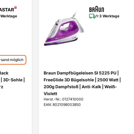
 Werktage
1-3 Werktage
rsand möglich
Black
Braun Dampfbügeleisen SI 5225 PU |
| 3D-Sohle |
FreeGlide 3D Bügelsohle | 2500 Watt |
rz
200g Dampfstoß | Anti-Kalk | Weiß-
Violett
Herst.-Nr.: 0127410000
EAN: 8021098003850