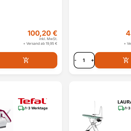
100,20 €
4
inkl. MwSt.
+ Versand ab 19,95 €
+ Ve
-
+
1-3 Werktage
1-3