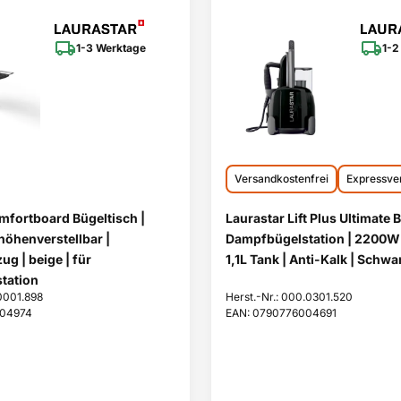
1-3 Werktage
1-2
Versandkostenfrei
Expressve
mfortboard Bügeltisch |
Laurastar Lift Plus Ultimate 
höhenverstellbar |
Dampfbügelstation | 2200W 
g | beige | für
1,1L Tank | Anti-Kalk | Schwa
tation
.0001.898
Herst.-Nr.: 000.0301.520
004974
EAN: 0790776004691