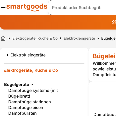
Suche
Elektrogeräte, Küche & Co
Elektrokleingeräte
Bügelge
Home
Elektrokleingeräte
Bügelei
Willkommen 
sowie leist
Elektrogeräte, Küche & Co
Dampfleistu
Bügelgeräte
Dampfbügelsysteme (mit
Bügelbrett)
Dampfbügelstationen
Dampfbügeleisen
Dampfbürsten
Dampfbügel