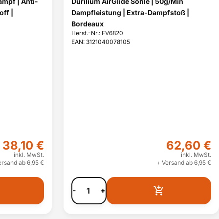
ampf | Anti-
Durilium AirGlide Sohle | 50g/Min
ff |
Dampfleistung | Extra-Dampfstoß |
Bordeaux
Herst.-Nr.: FV6820
EAN: 3121040078105
38,10 €
62,60 €
inkl. MwSt.
inkl. MwSt.
ersand ab 6,95 €
+ Versand ab 6,95 €
-
+