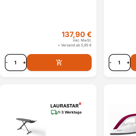
137,90 €
inkl. MwSt.
+ Versand ab 5,95 €
-
+
-
+
1-3 Werktage