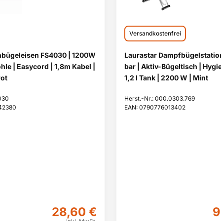
Versandkostenfrei
nbügeleisen FS4030 | 1200W
Laurastar Dampfbügelstation
hle | Easycord | 1,8m Kabel |
bar | Aktiv-Bügeltisch | Hyg
ot
1,2 l Tank | 2200 W | Mint
030
Herst.-Nr.: 000.0303.769
42380
EAN: 0790776013402
28,60 €
9