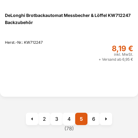
DeLonghi Brotbackautomat Messbecher & Löffel KW712247
Backzubehör
Herst.-Nr.: KW712247
8,19 €
inkl. MwSt.
+ Versand ab 6,95 €
2
3
4
5
6
(78)