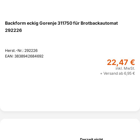
Backform eckig Gorenje 311750 für Brotbackautomat
292226
Herst.-Nr.: 292226
EAN: 3838942684692
22,47 €
inkl. MwSt.
+ Versand ab 6,95 €
Derzeit nicht