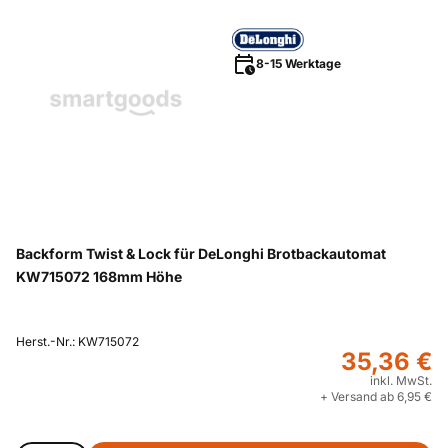
8-15 Werktage
Backform Twist & Lock für DeLonghi Brotbackautomat
KW715072 168mm Höhe
Herst.-Nr.: KW715072
35,36 €
inkl. MwSt.
+ Versand ab 6,95 €