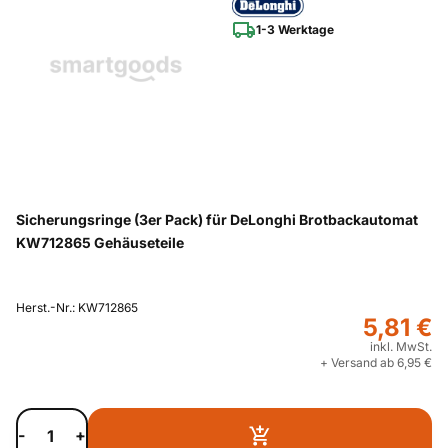
1-3 Werktage
Sicherungsringe (3er Pack) für DeLonghi Brotbackautomat
KW712865 Gehäuseteile
Herst.-Nr.: KW712865
5,81 €
inkl. MwSt.
+ Versand ab 6,95 €
-
+