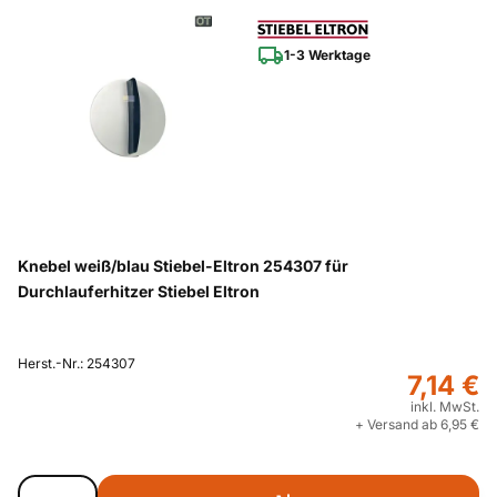
1-3 Werktage
Knebel weiß/blau Stiebel-Eltron 254307 für
Durchlauferhitzer Stiebel Eltron
Herst.-Nr.: 254307
7,14 €
inkl. MwSt.
+ Versand ab 6,95 €