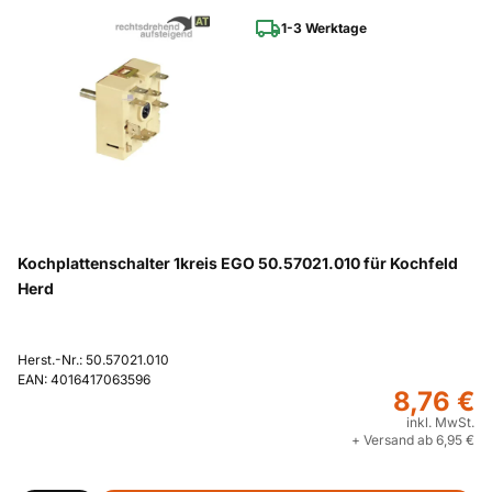
1-3 Werktage
Kochplattenschalter 1kreis EGO 50.57021.010 für Kochfeld
Herd
Herst.-Nr.: 50.57021.010
EAN: 4016417063596
8,76 €
inkl. MwSt.
+ Versand ab 6,95 €