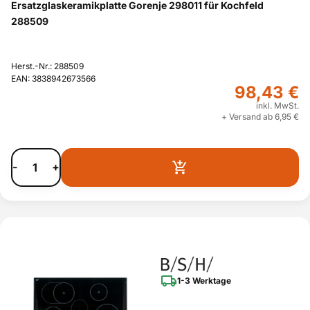
Ersatzglaskeramikplatte Gorenje 298011 für Kochfeld
288509
Herst.-Nr.: 288509
EAN: 3838942673566
98,43 €
inkl. MwSt.
+ Versand ab 6,95 €
-
+
1-3 Werktage