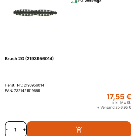
1-3 Werktage
Brush 2G (2193956014)
Herst.-Nr.: 2193956014
EAN: 7321421519685
17,55 €
inkl. MwSt.
+ Versand ab 6,95 €
-
+