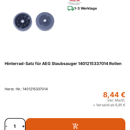
1-3 Werktage
Hinterrad-Satz für AEG Staubsauger 1401215337014 Rollen
Herst.-Nr.: 1401215337014
8,44 €
inkl. MwSt.
+ Versand ab 6,95 €
-
+