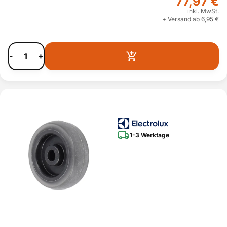
77,97 €
inkl. MwSt.
+ Versand ab 6,95 €
-
+
1-3 Werktage