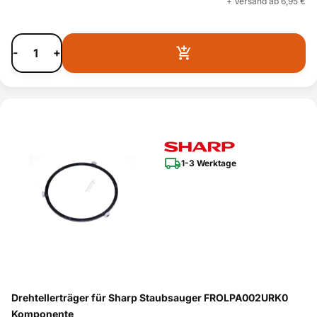
+ Versand ab 6,95 €
-
+
1-3 Werktage
Drehtellerträger für Sharp Staubsauger FROLPA002URK0
Komponente