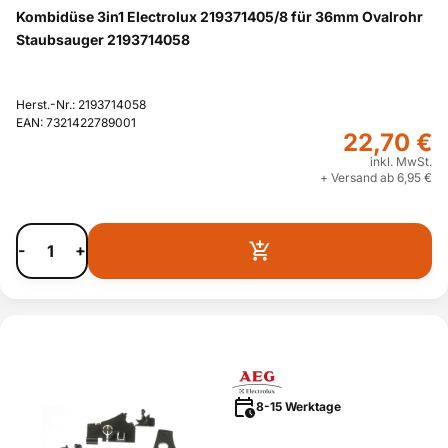
Kombidüse 3in1 Electrolux 219371405/8 für 36mm Ovalrohr
Staubsauger 2193714058
Herst.-Nr.: 2193714058
EAN: 7321422789001
22,70 €
inkl. MwSt.
+ Versand ab 6,95 €
-
+
8-15 Werktage