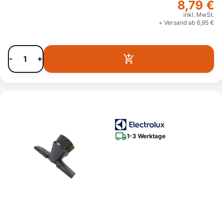
8,79 €
inkl. MwSt.
+ Versand ab 6,95 €
-
+
1-3 Werktage