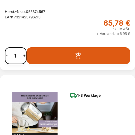
Herst.-Nr.: 4055374567
EAN: 7321423796213
65,78 €
inkl. MwSt.
+ Versand ab 6,95 €
-
+
1-3 Werktage