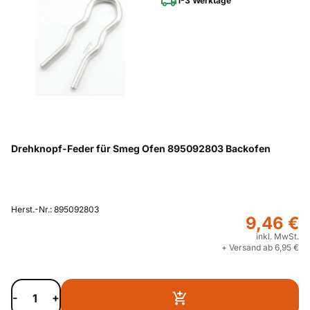
1-3 Werktage
Drehknopf-Feder für Smeg Ofen 895092803 Backofen
Herst.-Nr.: 895092803
9,46 €
inkl. MwSt.
+ Versand ab 6,95 €
-
+