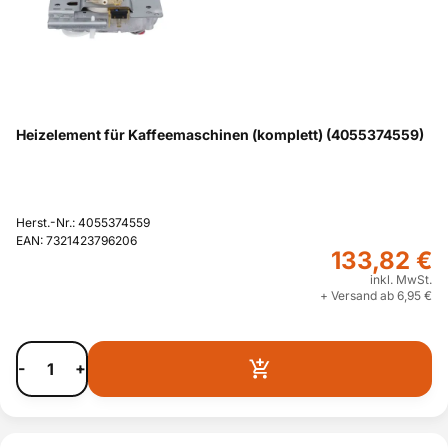
Heizelement für Kaffeemaschinen (komplett) (4055374559)
Herst.-Nr.: 4055374559
EAN: 7321423796206
133,82 €
inkl. MwSt.
+ Versand ab 6,95 €
-
+