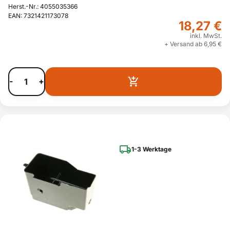
Herst.-Nr.: 4055035366
EAN: 7321421173078
18,27 €
inkl. MwSt.
+ Versand ab 6,95 €
-
+
1-3 Werktage