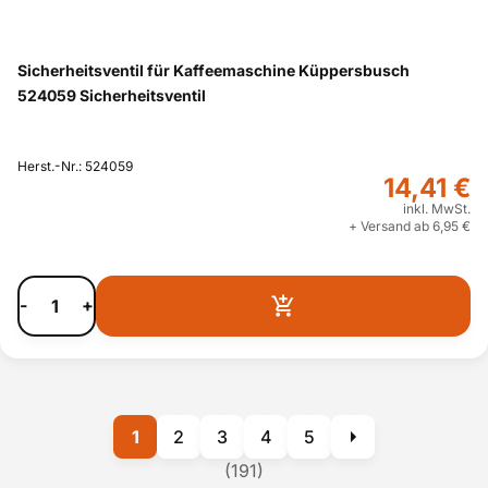
Sicherheitsventil für Kaffeemaschine Küppersbusch
524059 Sicherheitsventil
Herst.-Nr.: 524059
14,41 €
inkl. MwSt.
+ Versand ab 6,95 €
-
+
1
2
3
4
5
(191)