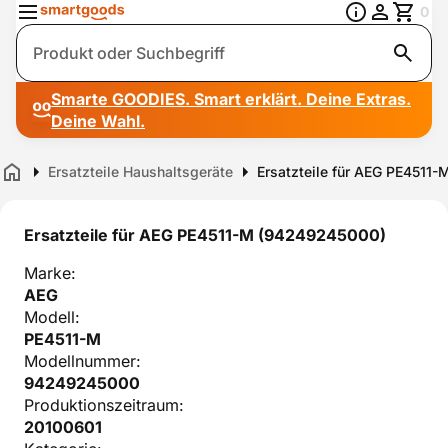
0
Suche
Smarte GOODIES. Smart erklärt. Deine Extras.
Deine Wahl.
Ersatzteile Haushaltsgeräte
Ersatzteile für AEG PE4511
Home
Ersatzteile für AEG PE4511-M (94249245000)
Marke:
AEG
Modell:
PE4511-M
Modellnummer:
94249245000
Produktionszeitraum:
20100601