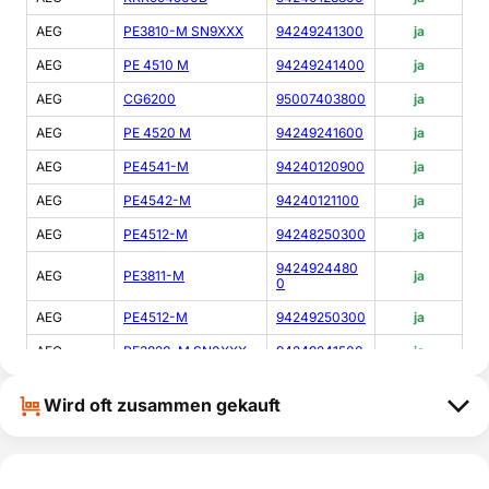
AEG
PE3810-M SN9XXX
94249241300
ja
AEG
PE 4510 M
94249241400
ja
AEG
CG6200
95007403800
ja
AEG
PE 4520 M
94249241600
ja
AEG
PE4541-M
94240120900
ja
AEG
PE4542-M
94240121100
ja
AEG
PE4512-M
94248250300
ja
9424924480
AEG
PE3811-M
ja
0
AEG
PE4512-M
94249250300
ja
AEG
PE3820-M SN0XXX
94249241500
ja
9424924500
AEG
PE4511-M
ja
0
Wird oft zusammen gekauft
AEG
PE4511-M
94249245001
ja
AEG
PE4561-M
94240121600
ja