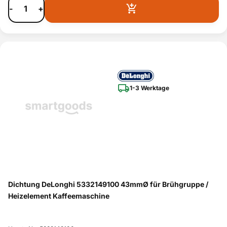
AEG
CG6600
ja
0
-
+
9500740480
AEG
CS5000
ja
0
9500740490
AEG
CS5200
ja
0
AEG
CS 5200 SA
95007405100
ja
AEG
PE4521-M
94249245100
ja
1-3 Werktage
AEG
PE3810-M SN0XXX
94249241300
ja
AEG
PE4521-M
94249245101
ja
AEG
PE4571-M
94240121700
ja
AEG
JBA63810X SN0XXX
94249241700
ja
AEG
PE4551-M
94240121000
ja
AEG
PE4571-B
94240122500
ja
Dichtung DeLonghi 5332149100 43mmØ für Brühgruppe /
AEG
KKK884500M
94240122900
ja
Heizelement Kaffeemaschine
85569450100
Bauknecht
CM 945 PT
ja
0