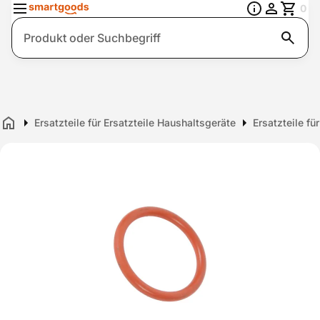
0
Suche
Ersatzteile für Ersatzteile Haushaltsgeräte
Ersatzteile f
Home