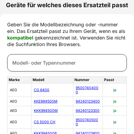
Geräte für welches dieses Ersatzteil passt
Geben Sie die Modellbezeichnung oder -nummer
ein. Das Ersatzteil passt zu Ihrem Gerät, wenn es als
kompatibel
gekennzeichnet ist. Verwenden Sie nicht
die Suchfunktion Ihres Browsers.
Marke
Modell
Nummer
Passt
9500740400
AEG
CG 6400
ja
0
AEG
KKE994500M
94240123400
ja
AEG
KKK994500M
94240123300
ja
9500740500
AEG
CS 5000 CH
ja
0
AEG
KKK994500B
94240123800
ja