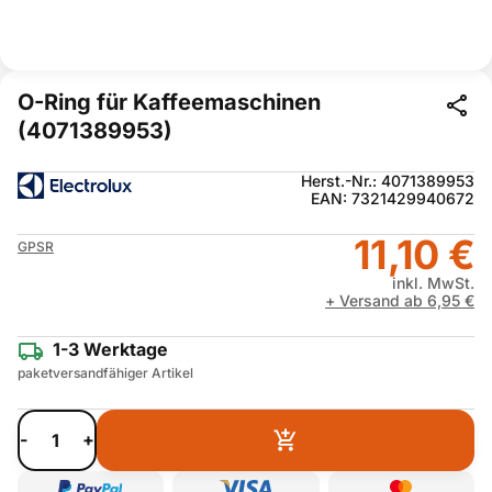
O-Ring für Kaffeemaschinen
(4071389953)
Herst.-Nr.: 4071389953
EAN: 7321429940672
11,10 €
GPSR
inkl. MwSt.
+ Versand ab 6,95 €
1-3 Werktage
paketversandfähiger Artikel
-
+